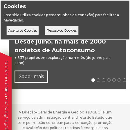
Cookies
Este sítio utiliza cookies (testemunhos de conexão) para facilitar a
navegação.
Desde julho, há mais de 2000
projetos de Autoconsumo
Coletivo em exploração
+ 837 projetos em exploração num mês (de junho para
Informações/Serviços mais procurados
julho)
Saber mais
A Direção-Geral de Energia e Geologia (DGEG) é um
serviço da administração central direta do Estado que
tem por missão contribuir para a conceção, promoção
e avaliação das políticas relativas à energia e aos