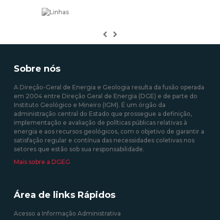
Previous
Next
Sobre nós
A Direção-Geral de Energia e Geologia resulta da fusão operada
em 2004 entre Direção Geral de Energia (DGE) e de parte do
Instituto Geológico e Mineiro (IGM). É um órgão da
administração central do Estado que prossegue a definição,
implementação e avaliação de políticas públicas relativas à
energia e aos recursos geológicos, com o objetivo de garantir a
satisfação regular e contínua das necessidades coletivas nos
setores que estão sob sua responsabilidade.
Mais sobre a DGEG
Área de links Rápidos
Acesso a Informação Administrativa