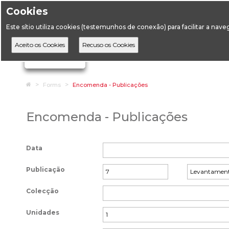
Cookies
Horário de Atendimento: 09:00 às 12:30 / 14:00 às 17:
Este sítio utiliza cookies (testemunhos de conexão) para facilitar a nav
A DGEG
D
Ignorar links de navegação
Home
Forms
Encomenda - Publicações
Encomenda - Publicações
Data
Publicação
Colecção
Unidades