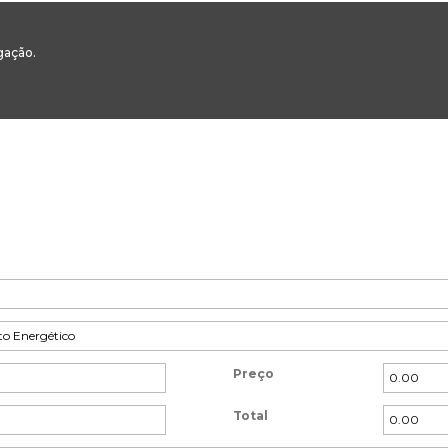
00
217 922 700 / 800 - chamada para a rede fixa nacional
Email Geral:
ge
egação.
ESTAQUES
ÁREAS SETORIAIS
ÁREAS TRANSVERSAIS
SERVIÇOS 
Preço
Total