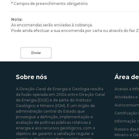
* Campos de preenchimento obrigatório
Nota:
As encomendas serão enviadas à cobrança.
Pode ainda efectuar a sua encomenda por carta ou através do fax 
Sobre nós
Área de
A Direção-Geral de Energia e Geologia resulta
Acesso a Inf
da fusão operada em 2004 entre Direção Geral
Atividades e 
de Energia (DGE) e de parte do Instituto
Autoconsum
Geológico e Mineiro (IGM). É um órgão da
administração central do Estado que
Certificação 
prossegue a definição, implementação e
Informação 
avaliação de políticas públicas relativas à
energia e aos recursos geológicos, com o
Roteiro das 
objetivo de garantir a satisfação regular e
Mineiro e Ge