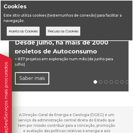
Cookies
Este sítio utiliza cookies (testemunhos de conexão) para facilitar a
navegação.
Desde julho, há mais de 2000
projetos de Autoconsumo
Coletivo em exploração
+ 837 projetos em exploração num mês (de junho para
Informações/Serviços mais procurados
julho)
Saber mais
A Direção-Geral de Energia e Geologia (DGEG) é um
serviço da administração central direta do Estado que
tem por missão contribuir para a conceção, promoção
e avaliação das políticas relativas à energia e aos