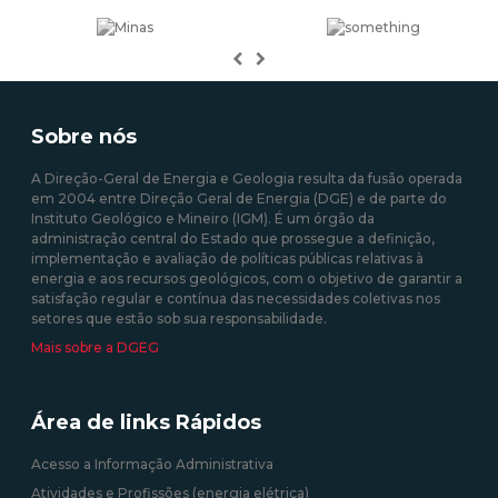
Previous
Next
Sobre nós
A Direção-Geral de Energia e Geologia resulta da fusão operada
em 2004 entre Direção Geral de Energia (DGE) e de parte do
Instituto Geológico e Mineiro (IGM). É um órgão da
administração central do Estado que prossegue a definição,
implementação e avaliação de políticas públicas relativas à
energia e aos recursos geológicos, com o objetivo de garantir a
satisfação regular e contínua das necessidades coletivas nos
setores que estão sob sua responsabilidade.
Mais sobre a DGEG
Área de links Rápidos
Acesso a Informação Administrativa
Atividades e Profissões (energia elétrica)