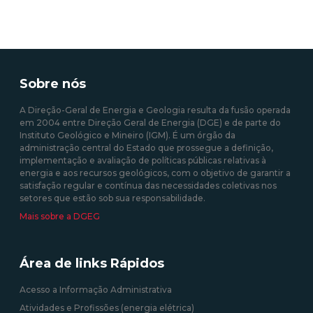
Sobre nós
A Direção-Geral de Energia e Geologia resulta da fusão operada
em 2004 entre Direção Geral de Energia (DGE) e de parte do
Instituto Geológico e Mineiro (IGM). É um órgão da
administração central do Estado que prossegue a definição,
implementação e avaliação de políticas públicas relativas à
energia e aos recursos geológicos, com o objetivo de garantir a
satisfação regular e contínua das necessidades coletivas nos
setores que estão sob sua responsabilidade.
Mais sobre a DGEG
Área de links Rápidos
Acesso a Informação Administrativa
Atividades e Profissões (energia elétrica)