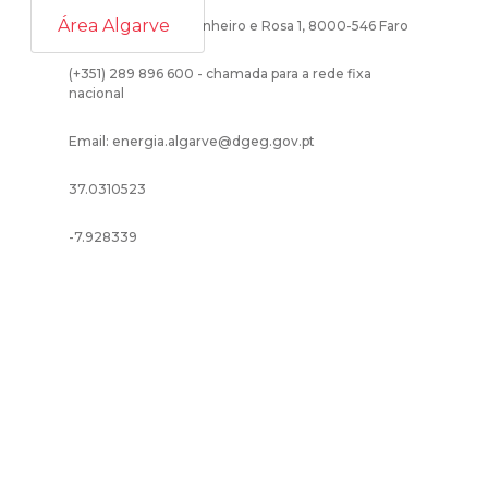
Área Algarve
Rua Prof. António Pinheiro e Rosa 1, 8000-546 Faro
(+351) 289 896 600 - chamada para a rede fixa
nacional
Email: energia.algarve@dgeg.gov.pt
37.0310523
-7.928339