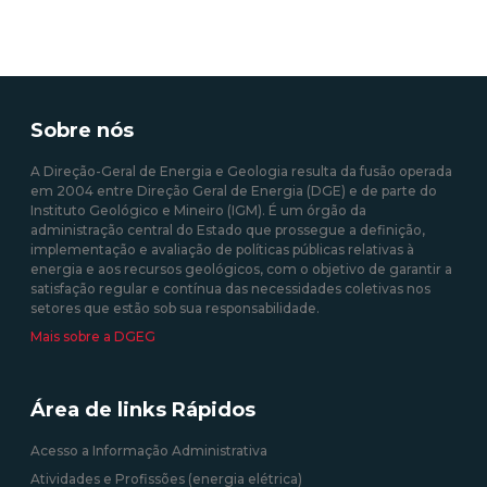
Sobre nós
A Direção-Geral de Energia e Geologia resulta da fusão operada
em 2004 entre Direção Geral de Energia (DGE) e de parte do
Instituto Geológico e Mineiro (IGM). É um órgão da
administração central do Estado que prossegue a definição,
implementação e avaliação de políticas públicas relativas à
energia e aos recursos geológicos, com o objetivo de garantir a
satisfação regular e contínua das necessidades coletivas nos
setores que estão sob sua responsabilidade.
Mais sobre a DGEG
Área de links Rápidos
Acesso a Informação Administrativa
Atividades e Profissões (energia elétrica)