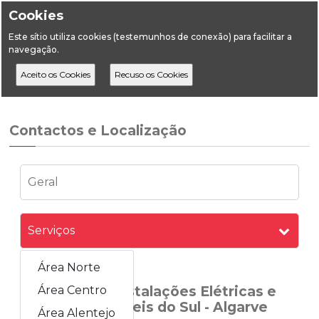
Cookies
Este sítio utiliza cookies (testemunhos de conexão) para facilitar a
navegação.
Home
A DGEG
Contactos e Localização
Área Algarve
Contactos e Localização
Geral
Serviços
Área Norte
Divisão de Instalações Elétricas e
Área Centro
de Combustíveis do Sul - Algarve
Área Alentejo