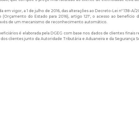
 em vigor, a 1 de julho de 2016, das alterações ao Decreto-Lei nº 138-A/20
(Orçamento do Estado para 2016), artigo 121º, o acesso ao benefício da 
través de um mecanismo de reconhecimento automático.
eneficiários é elaborada pela DGEG com base nos dados de clientes finais
 dos clientes junto da Autoridade Tributária e Aduaneira e da Segurança So