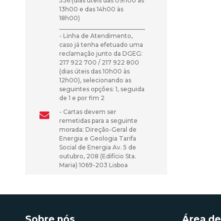
536 (dias úteis das 09h00 às
13h00 e das 14h00 às
18h00)
_____________________________
- Linha de Atendimento,
caso já tenha efetuado uma
reclamação junto da DGEG:
217 922 700 / 217 922 800
(dias úteis das 10h00 às
12h00), selecionando as
seguintes opções: 1, seguida
de 1 e por fim 2
- Cartas devem ser
remetidas para a seguinte
morada: Direção-Geral de
Energia e Geologia Tarifa
Social de Energia Av. 5 de
outubro, 208 (Edifício Sta.
Maria) 1069-203 Lisboa
Sobre nós
Área de