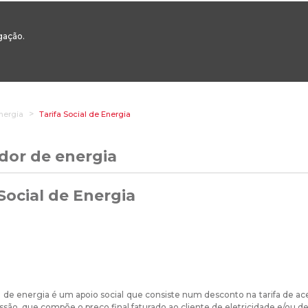
00
217 922 700 / 800 - chamada para a rede fixa nacional
Email Geral:
ge
egação.
ESTAQUES
ÁREAS SETORIAIS
ÁREAS TRANSVERSAIS
SERVIÇOS 
nergia
Tarifa Social de Energia
dor de energia
 Social de Energia
ial de energia é um apoio social que consiste num desconto na tarifa de ac
são, que compõe o preço final faturado ao cliente de eletricidade e/ou de