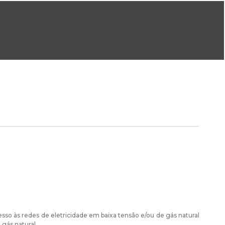
ral@dgeg.gov.pt
Imprensa:
imprensa@dgeg.gov.pt
ONLINE
ESTATÍSTICA
COMUNICAÇÃO
REPOSITÓRIO
FAQS
esso às redes de eletricidade em baixa tensão e/ou de gás natural
 gás natural.