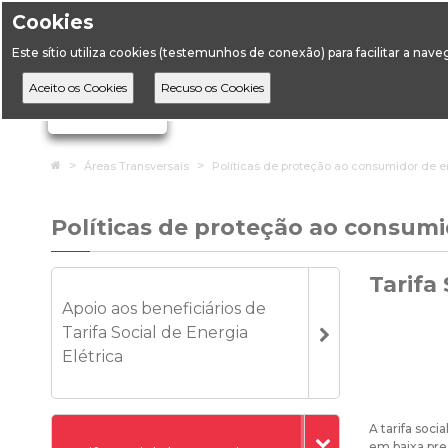
Cookies
Horário de Atendimento: 09:00 às 12:30 / 14:00 às 17:
Este sítio utiliza cookies (testemunhos de conexão) para facilitar a nav
A DGEG
D
Ignorar links de navegação
Home
Áreas Transversais
Políticas de proteção ao consumidor de e
Políticas de proteção ao consumi
Tarifa
Apoio aos beneficiários de
Tarifa Social de Energia
Elétrica
A tarifa soc
em baixa pres