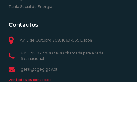
Tarifa Social de Energia
Contactos
Av. 5 de Outubro 208, 1069-039 Lisboa
+351 217 922 700 / 800 chamada para a rede
fixa nacional
geral@dgeg.gov.pt
Ver todos os contactos
Newsletter
Assine a Newsletter e receba as atividades mais recentes.
Subscrever
Ver todas as newsletters