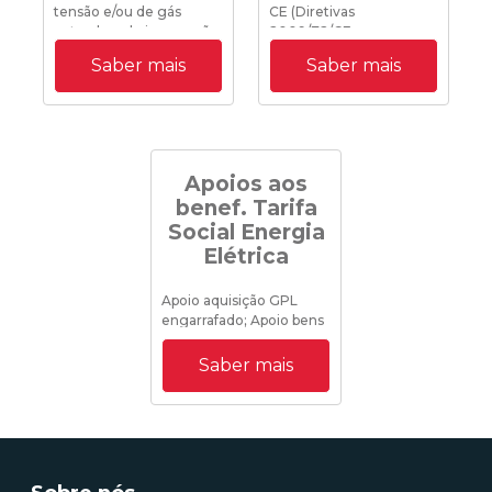
tensão e/ou de gás
CE (Diretivas
natural em baixa pressão
2009/72/CE e
2009/73/CE) para apoiar
Saber mais
Saber mais
consumidores
economicamente
vulneráveis
Apoios aos
benef. Tarifa
Social Energia
Elétrica
Apoio aquisição GPL
engarrafado; Apoio bens
alimentares
Saber mais