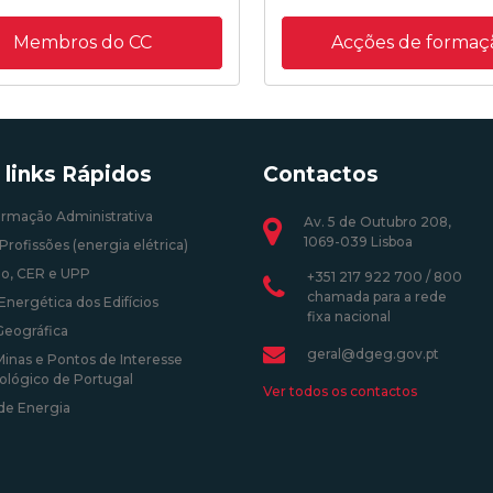
Membros do CC
Acções de formaç
 links Rápidos
Contactos
ormação Administrativa
Av. 5 de Outubro 208,
1069-039 Lisboa
Profissões (energia elétrica)
o, CER e UPP
+351 217 922 700 / 800
chamada para a rede
Energética dos Edifícios
fixa nacional
Geográfica
geral@dgeg.gov.pt
Minas e Pontos de Interesse
ológico de Portugal
Ver todos os contactos
 de Energia