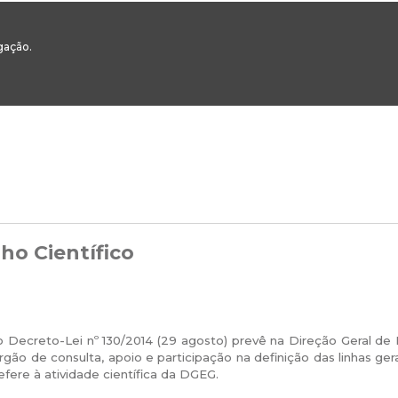
00
217 922 700 / 800 - chamada para a rede fixa nacional
Email Geral:
ge
egação.
ESTAQUES
ÁREAS SETORIAIS
ÁREAS TRANSVERSAIS
SERVIÇOS 
ho Científico
o Decreto-Lei nº 130/2014 (29 agosto) prevê na Direção Geral de 
gão de consulta, apoio e participação na definição das linhas ge
efere à atividade científica da DGEG.