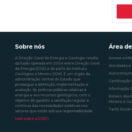
Sobre nós
Área de
A Direção-Geral de Energia e Geologia resulta
Acesso a Inf
da fusão operada em 2004 entre Direção Geral
Atividades e 
de Energia (DGE) e de parte do Instituto
Autoconsum
Geológico e Mineiro (IGM). É um órgão da
administração central do Estado que
Certificação 
prossegue a definição, implementação e
Informação 
avaliação de políticas públicas relativas à
energia e aos recursos geológicos, com o
Roteiro das 
objetivo de garantir a satisfação regular e
Mineiro e Ge
contínua das necessidades coletivas nos
Tarifa Social
setores que estão sob sua responsabilidade.
Mais sobre a DGEG