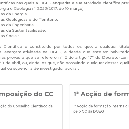
entíficas nas quais a DGEG enquadra a sua atividade científica pr
ergia e Geologia nº 2053/2017, de 10 março):
ias da Energia;
ias Geológicas e do Território;
ias da Engenharia;
ias da Sustentabilidade;
as Sociais.
 Científico é constituído por todos os que, a qualquer título
os, exerçam atividade na DGEG, e desde que estejam habilitad
as provas a que se refere o n.º 2 do artigo 17.º do Decreto-Lei n
20 de abril, ou, ainda, os que, não possuindo qualquer dessas quali
ual ou superior à de investigador auxiliar.
mposição do CC
1ª Acção de for
ão do Conselho Científico da
1º Acção de formação interna 
pelo CC da DGEG