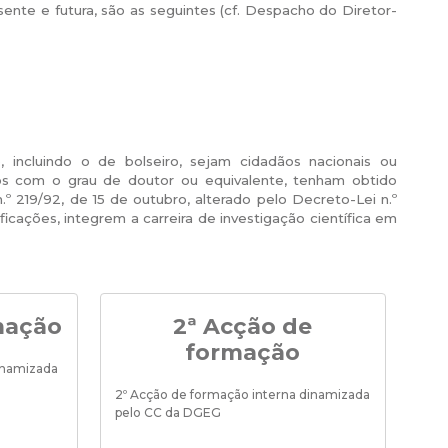
esente e futura, são as seguintes (cf. Despacho do Diretor-
, incluindo o de bolseiro, sejam cidadãos nacionais ou
os com o grau de doutor ou equivalente, tenham obtido
.º 219/92, de 15 de outubro, alterado pelo Decreto-Lei n.º
ficações, integrem a carreira de investigação científica em
mação
2ª Acção de
formação
dinamizada
2º Acção de formação interna dinamizada
pelo CC da DGEG