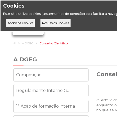
Cookies
Horário de Atendimento: 09:00 às 12:30 / 14:00 às 17:
Este sítio utiliza cookies (testemunhos de conexão) para facilitar a nav
A DGEG
D
Ignorar links de navegação
Home
A DGEG
Conselho Científico
A DGEG
Consel
Composição
Regulamento Interno CC
O Artº 5º d
enquanto ór
1ª Ação de formação interna
no que se r