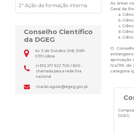
As áreas ci
2ª Ação de formação interna
Geral da En
Ciênc
Ciênc
Ciênc
Conselho Científico
Ciênc
Ciênci
da DGEG
O Conselho
Av. 5 de Outubro 208, 1069-
estrangeir
039 Lisboa
aprovação n
124/99, de 
(+351) 217 922 700 / 800 -
categoria ig
chamada para a rede fixa
nacional
ricardo.aguiar@dgeg.gov.pt
Co
Composiç
DGEG