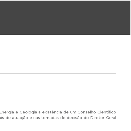
ral@dgeg.gov.pt
Imprensa:
imprensa@dgeg.gov.pt
ONLINE
ESTATÍSTICA
COMUNICAÇÃO
REPOSITÓRIO
FAQS
Energia e Geologia a existência de um Conselho Científico
rais de atuação e nas tomadas de decisão do Diretor-Geral