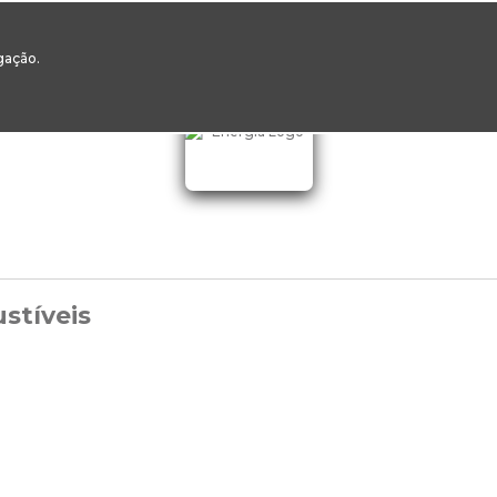
00
217 922 700 / 800 - chamada para a rede fixa nacional
Email Geral:
ge
egação.
ESTAQUES
ÁREAS SETORIAIS
ÁREAS TRANSVERSAIS
SERVIÇOS 
stíveis