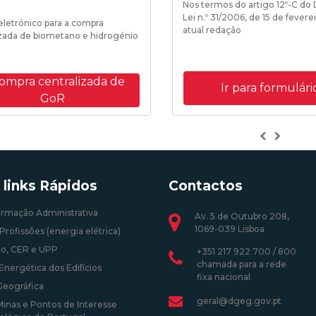
Nos termos do artigo 12º-C do
Lei n.º 31/2006, de 15 de fevere
o eletrónico para a compra
atual redação
izada de biometano e hidrogénio
compra centralizada de
Ir para formulári
GoR
Previous
Next
 links Rápidos
Contactos
ormação Administrativa
Av. 5 de Outubro 208,
1069-039 Lisboa
Profissões (energia elétrica)
o, CER e UPP
+351 217 922 700 / 800
chamada para a rede
Energética dos Edifícios
fixa nacional
Geográfica
geral@dgeg.gov.pt
Minas e Pontos de Interesse