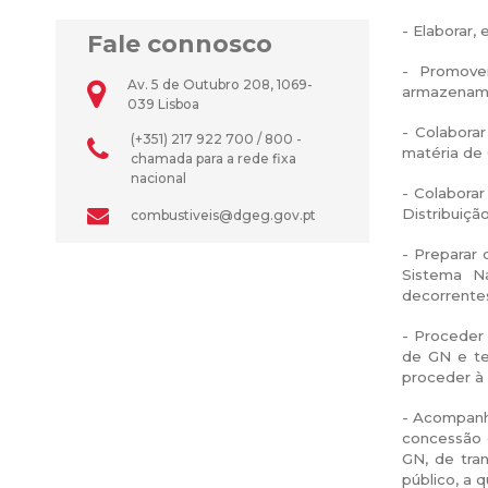
- Elaborar
Fale connosco
- Promove
Av. 5 de Outubro 208, 1069-
armazenamen
039 Lisboa
- Colabora
(+351) 217 922 700 / 800 -
matéria de
chamada para a rede fixa
nacional
- Colabora
Distribuiçã
combustiveis@dgeg.gov.pt
- Preparar 
Sistema N
decorrente
- Proceder
de GN e te
proceder à 
- Acompanha
concessão 
GN, de tra
público, a 