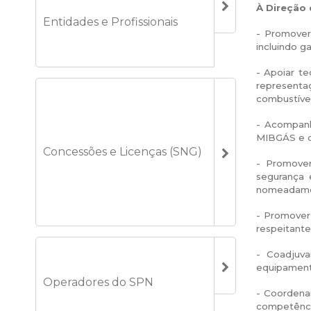
À Direção
Entidades e Profissionais
- Promover
incluindo g
- Apoiar t
representa
combustívei
- Acompanh
MIBGÁS e de
Concessões e Licenças (SNG)
- Promover
segurança 
nomeadamen
- Promover 
respeitante
- Coadjuva
equipament
Operadores do SPN
- Coordenar
competênc