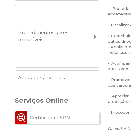
- Proceder
armazenamen
- Fiscaliza
Procedimentos gases
- Contribui
renováveis
outras dire
- Apoiar a 
instâncias 
- Acompanh
atualizado;
Atividades / Eventos
- Promover
dos carbura
- Apreciar
Serviços Online
produção, t
- Proceder 
Certificação SPN
Na vertente