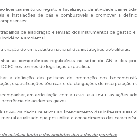
ao licenciamento ou registo e fiscalização da atividade das entid
ais e instalações de gás e combustíveis e promover a definiç
competentes;
 trabalhos de elaboração e revisão dos instrumentos de gestão e
u incidência ambiental;
a criação de um cadastro nacional das instalações petrolíferas;
har as competências regulatórias no setor do GN e dos produ
à DGEG nos termos de legislação específica;
ar a definição das políticas de promoção dos biocombustív
ação, especificações técnicas e de obrigações de incorporação n
 acompanhar, em articulação com a DSPE e a DSEE, as ações ade
ocorrência de acidentes graves;
à DSPE os dados relativos ao licenciamento das infraestruturas 
mental atualizado que possibilite o conhecimento das característ
 do petróleo bruto e dos produtos derivados do petróleo: