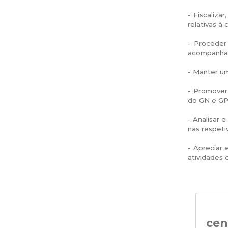
- Fiscaliz
relativas à
- Proceder
acompanham
- Manter u
- Promover
do GN e GPL
- Analisar 
nas respeti
- Apreciar
atividades 
cen