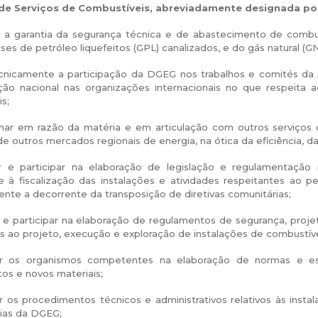
 de Serviços de Combustíveis, abreviadamente designada po
 a garantia da segurança técnica e de abastecimento de combust
ases de petróleo liquefeitos (GPL) canalizados, e do gás natural (GN
ecnicamente a participação da DGEG nos trabalhos e comités da 
ção nacional nas organizações internacionais no que respeita 
s;
ar em razão da matéria e em articulação com outros serviços 
 outros mercados regionais de energia, na ótica da eficiência, 
 e participar na elaboração de legislação e regulamentação re
e à fiscalização das instalações e atividades respeitantes ao p
te a decorrente da transposição de diretivas comunitárias;
e participar na elaboração de regulamentos de segurança, projet
s ao projeto, execução e exploração de instalações de combustíve
r os organismos competentes na elaboração de normas e espec
os e novos materiais;
 os procedimentos técnicos e administrativos relativos às inst
ias da DGEG;