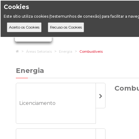
Cookies
Horário de Atendimento: 09:00 às 12:30 / 14:00 às 17:
Este sítio utiliza cookies (testemunhos de conexão) para facilitar a nav
A DGEG
D
Ignorar links de navegação
Home
Áreas Setoriais
Energia
Combustíveis
Energia
Combu
Licenciamento