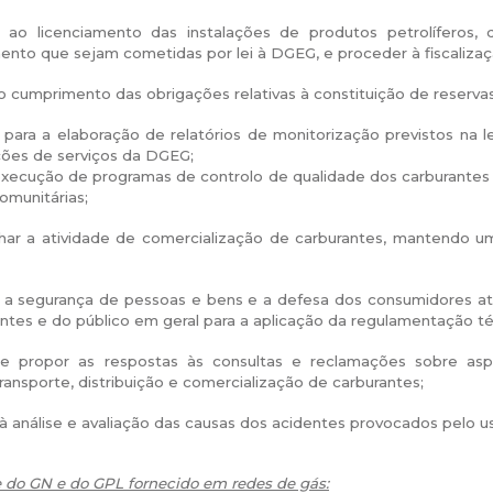
 ao licenciamento das instalações de produtos petrolíferos, d
to que sejam cometidas por lei à DGEG, e proceder à fiscalizaç
r o cumprimento das obrigações relativas à constituição de reserva
r para a elaboração de relatórios de monitorização previstos na
ções de serviços da DGEG;
execução de programas de controlo de qualidade dos carburantes
comunitárias;
ar a atividade de comercialização de carburantes, mantendo 
 a segurança de pessoas e bens e a defesa dos consumidores atr
ntes e do público em geral para a aplicação da regulamentação té
 e propor as respostas às consultas e reclamações sobre as
ransporte, distribuição e comercialização de carburantes;
à análise e avaliação das causas dos acidentes provocados pelo u
 do GN e do GPL fornecido em redes de gás: