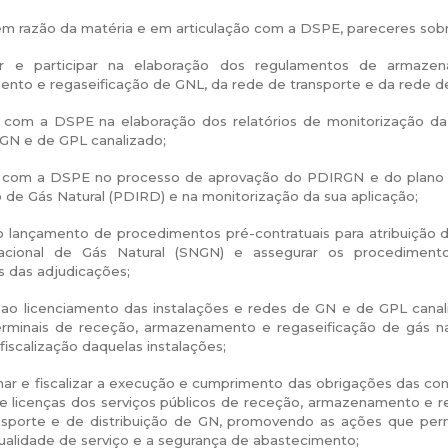
, em razão da matéria e em articulação com a DSPE, pareceres s
r e participar na elaboração dos regulamentos de armazen
to e regaseificação de GNL, da rede de transporte e da rede de 
r com a DSPE na elaboração dos relatórios de monitorização da
 GN e de GPL canalizado;
r com a DSPE no processo de aprovação do PDIRGN e do plano 
o de Gás Natural (PDIRD) e na monitorização da sua aplicação;
o lançamento de procedimentos pré-contratuais para atribuição d
acional de Gás Natural (SNGN) e assegurar os procedimento
s das adjudicações;
 ao licenciamento das instalações e redes de GN e de GPL canal
rminais de receção, armazenamento e regaseificação de gás natu
fiscalização daquelas instalações;
r e fiscalizar a execução e cumprimento das obrigações das conc
e licenças dos serviços públicos de receção, armazenamento e 
nsporte e de distribuição de GN, promovendo as ações que perm
qualidade de serviço e a segurança de abastecimento;