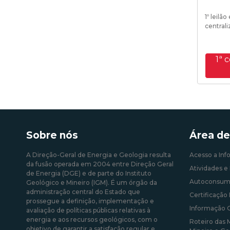
1º leilã
central
1ª 
Sobre nós
Área de
A Direção-Geral de Energia e Geologia resulta
Acesso a Inf
da fusão operada em 2004 entre Direção Geral
Atividades e 
de Energia (DGE) e de parte do Instituto
Autoconsum
Geológico e Mineiro (IGM). É um órgão da
administração central do Estado que
Certificação 
prossegue a definição, implementação e
Informação 
avaliação de políticas públicas relativas à
energia e aos recursos geológicos, com o
Roteiro das 
objetivo de garantir a satisfação regular e