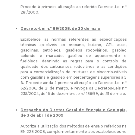
Procede à primeira alteração ao referido Decreto-Lei n.º
281/2000.
Decreto-Lei n.º 89/2008, de 30 de maio
Estabelece as normas referentes às especificações
técnicas aplicáveis ao propano, butano, GPL auto,
gasolinas, petróleos, gasóleos rodoviários, gasóleo
colorido e marcado, gasóleo de aquecimento e
fuelóleos, definindo as regras para o controlo de
qualidade dos carburantes rodoviários e as condições
para a comercialização de misturas de biocombustíveis
com gasolina e gasóleo em percentagens superiores a 5
%. Procede ainda à primeira alteração ao Decreto-Lei n.º
62/2006, de 21 de março, e revoga os Decretos-Leis n.º
235/2004, de 16 de dezembro, e n.º 186/99, de 31 de maio.
Despacho do Diretor-Geral de Energia e Geologia,
de 3 de abril de 2009
Autoriza a utilização dos métodos de ensaio referidos na
EN 228:2008, complementarmente aos estabelecidos no