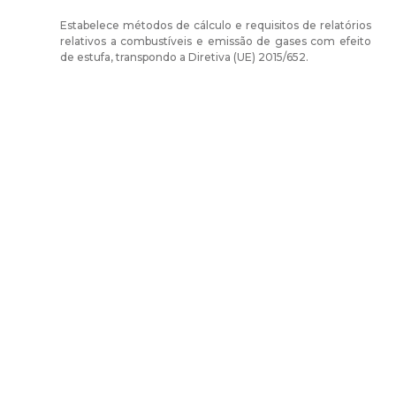
Estabelece métodos de cálculo e requisitos de relatórios
relativos a combustíveis e emissão de gases com efeito
de estufa, transpondo a Diretiva (UE) 2015/652.
Sobre nós
A Direção-Geral de Energia e Geologia resulta da fusão operada
em 2004 entre Direção Geral de Energia (DGE) e de parte do
Instituto Geológico e Mineiro (IGM). É um órgão da
administração central do Estado que prossegue a definição,
implementação e avaliação de políticas públicas relativas à
energia e aos recursos geológicos, com o objetivo de garantir a
satisfação regular e contínua das necessidades coletivas nos
setores que estão sob sua responsabilidade.
Mais sobre a DGEG
Área de links Rápidos