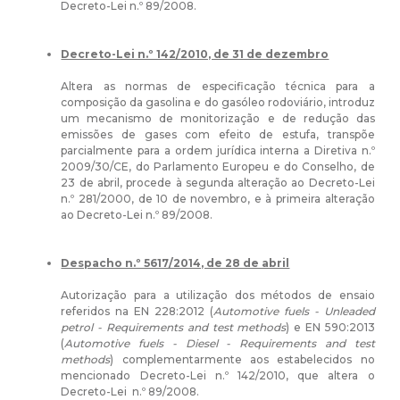
Decreto-Lei n.º 89/2008.
Decreto-Lei n.º 142/2010, de 31 de dezembro
Altera as normas de especificação técnica para a
composição da gasolina e do gasóleo rodoviário, introduz
um mecanismo de monitorização e de redução das
emissões de gases com efeito de estufa, transpõe
parcialmente para a ordem jurídica interna a Diretiva n.º
2009/30/CE, do Parlamento Europeu e do Conselho, de
23 de abril, procede à segunda alteração ao Decreto-Lei
n.º 281/2000, de 10 de novembro, e à primeira alteração
ao Decreto-Lei n.º 89/2008.
Despacho n.º 5617/2014, de 28 de abril
Autorização para a utilização dos métodos de ensaio
referidos na EN 228:2012 (
Automotive fuels - Unleaded
petrol - Requirements and test methods
) e EN 590:2013
(
Automotive fuels - Diesel - Requirements and test
methods
) complementarmente aos estabelecidos no
mencionado Decreto-Lei n.º 142/2010, que altera o
Decreto-Lei n.º 89/2008.