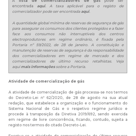
A
lista de comercializadores de gás
pode ser
encontrada
aqui
. A taxa aplicável para o registo de
comercializador pode ser encontrada
aqui
.
A quantidade global mínima de reservas de segurança de gás
para assegurar os consumos dos clientes protegidos e a fazer
face aos consumos não interruptíveis dos centros
electroprodutores em regime ordinário, é fixada pela
Portaria nº 59/2022, de 28 de janeiro. A constituição e
manutenção de reservas de segurança é da responsabilidade
dos comercializadores em regime de mercado e dos
comercializadores de último recurso retalhistas. Veja
aqui
mais informações
sobre a Portaria.
Atividade de comercialização de gás
A atividade de comercialização de gás processa-se nos termos
do
Decreto-Lei nº 62/2020, de 28 de agosto
na sua atual
redação, que estabelece a organização e o funcionamento do
Sistema Nacional de Gás e o respetivo regime jurídico e
procede à transposição da Diretiva 2019/692, sendo exercida
em regime de livre concorrência, ficando, contudo, sujeita a
registo nos termos do citado Decreto-Lei.
Excetua-se a atividade de comercialização de último recurso