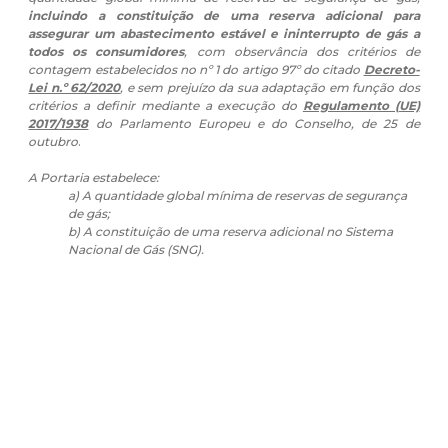
incluindo a constituição de uma reserva adicional para
assegurar um abastecimento estável e ininterrupto de gás a
todos os consumidores
, com observância dos critérios de
contagem estabelecidos no nº 1 do artigo 97º do citado
Decreto-
Lei n.º 62/2020
, e sem prejuízo da sua adaptação em função dos
critérios a definir mediante a execução do
Regulamento (UE)
2017/1938
do Parlamento Europeu e do Conselho, de 25 de
outubro
.
A Portaria estabelece:
a) A quantidade global mínima de reservas de segurança
de gás;
b) A constituição de uma reserva adicional no Sistema
Nacional de Gás (SNG).
É ainda determinado que:
Em 31 de dezembro de 2022,
as reservas mínimas de
segurança de gás
de todos os consumos não
interruptíveis são de "45 dias de consumo médio anual
dos clientes protegidos" e "16 dias de consumo
equivalente à capacidade máxima das centrais de ciclo
combinado não interruptíveis".
No período de 1 de outubro a 31 de março do ano
seguinte, os agentes de mercado com carteira de
consumo de gás constituem e
mantêm uma reserva