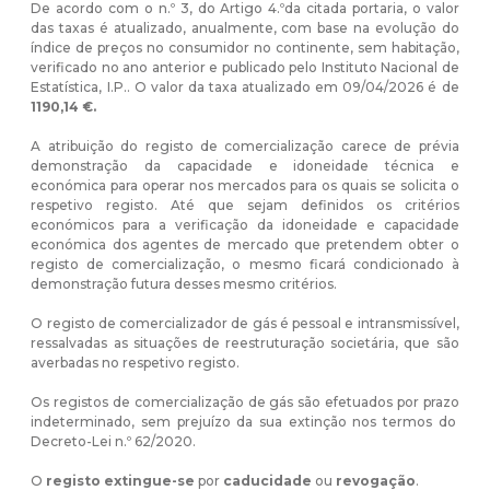
De acordo com o n.º 3, do Artigo 4.ºda citada portaria, o valor
das taxas é atualizado, anualmente, com base na evolução do
índice de preços no consumidor no continente, sem habitação,
verificado no ano anterior e publicado pelo Instituto Nacional de
Estatística, I.P.. O valor da taxa atualizado em 09/04/2026 é de
1190,14 €.
A atribuição do registo de comercialização carece de prévia
demonstração da capacidade e idoneidade técnica e
económica para operar nos mercados para os quais se solicita o
respetivo registo. Até que sejam definidos os critérios
económicos para a verificação da idoneidade e capacidade
económica dos agentes de mercado que pretendem obter o
registo de comercialização, o mesmo ficará condicionado à
demonstração futura desses mesmo critérios.
O registo de comercializador de gás é pessoal e intransmissível,
ressalvadas as situações de reestruturação societária, que são
averbadas no respetivo registo.
Os registos de comercialização de gás são efetuados por prazo
indeterminado, sem prejuízo da sua extinção nos termos do
Decreto-Lei n.º 62/2020.
O
registo extingue-se
por
caducidade
ou
revogação
.