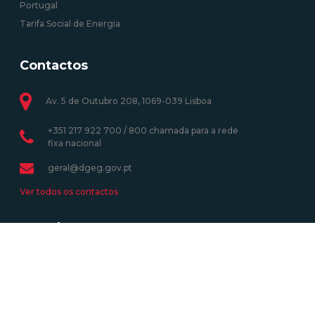
Portugal
Tarifa Social de Energia
Contactos
Av. 5 de Outubro 208, 1069-039 Lisboa
+351 217 922 700 / 800 chamada para a rede
fixa nacional
geral@dgeg.gov.pt
Ver todos os contactos
Newsletter
Assine a Newsletter e receba as atividades mais recentes.
Subscrever