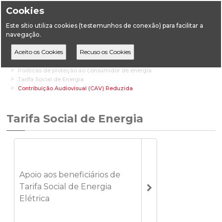
Cookies
Este sítio utiliza cookies (testemunhos de conexão) para facilitar a
navegação.
Home
Áreas Transversais
Políticas de proteção ao consumidor de energia
Tarifa Social de Energia
Contribuição Audiovisual (CAV) Reduzida
Tarifa Social de Energia
Apoio aos beneficiários de
Tarifa Social de Energia
Elétrica