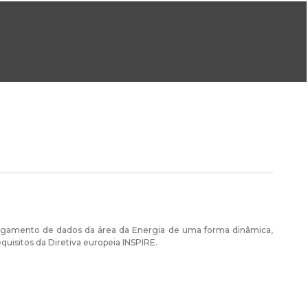
ral@dgeg.gov.pt
Imprensa:
imprensa@dgeg.gov.pt
ONLINE
ESTATÍSTICA
COMUNICAÇÃO
REPOSITÓRIO
FAQS
egamento de dados da área da Energia de uma forma dinâmica,
isitos da Diretiva europeia INSPIRE.