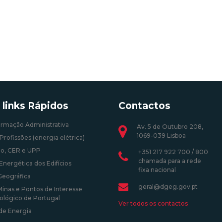
 links Rápidos
Contactos
ormação Administrativa
Av. 5 de Outubro 208,
1069-039 Lisboa
Profissões (energia elétrica)
o, CER e UPP
+351 217 922 700 / 800
chamada para a rede
Energética dos Edifícios
fixa nacional
Geográfica
geral@dgeg.gov.pt
Minas e Pontos de Interesse
ológico de Portugal
Ver todos os contactos
 de Energia