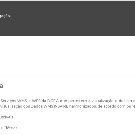
00
217 922 700 / 800 - chamada para a rede fixa nacional
Email Geral:
ge
egação.
ESTAQUES
ÁREAS SETORIAIS
ÁREAS TRANSVERSAIS
SERVIÇOS 
a
 Serviços WMS e WFS da DGEG que permitem a visualização e descarr
isualização dos Dados WMS INSPIRE harmonizados, de acordo com os requ
stíveis
a Elétrica