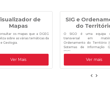
isualizador de
SIG e Ordenam
Mapas
do Territóri
onsultar os mapas que a DGEG
O SIGO é uma equipa d
iliza sobre as várias temáticas da
transversal em maté
 e Geologia.
Ordenamento do Território 
Sistemas de Informação Ge
(SIG)...
Ver Mais
Ver mais
Previous
Next