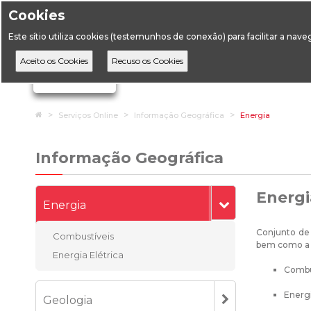
Cookies
Horário de Atendimento: 09:00 às 12:30 / 14:00 às 17:
Este sítio utiliza cookies (testemunhos de conexão) para facilitar a nav
A DGEG
D
Ignorar links de navegação
Home
Serviços Online
Informação Geográfica
Energia
Informação Geográfica
Energi
Energia
Conjunto de
Combustíveis
bem como a v
Energia Elétrica
Combu
Energi
Geologia