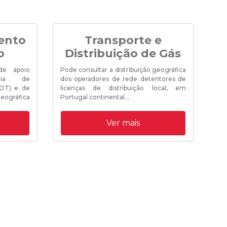
ento
Transporte e
o
Distribuição de Gás
Vis
na 
e apoio
Pode consultar a distribuição geográfica
ria de
dos operadores de rede detentores de
(OT) e de
licenças de distribuição local, em
ográfica
Portugal continental...
Ver mais