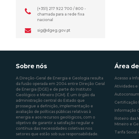
(+351) 217 922 700 / 800 -
chamada para a rede fixa
nacional
sig@dgeg.gov.pt
Sobre nós
Área de
A Direção-Geral de Energia e Geologia resulta
Acesso a Inf
da fusão operada em 2004 entre Direção Geral
Atividades e 
de Energia (DGE) e de parte do Instituto
Autoconsum
Geológico e Mineiro (IGM). É um órgão da
administração central do Estado que
Certificação 
prossegue a definição, implementação e
Informação 
avaliação de políticas públicas relativas à
energia e aos recursos geológicos, com o
Roteiro das 
objetivo de garantir a satisfação regular e
Mineiro e Ge
contínua das necessidades coletivas nos
Tarifa Social
setores que estão sob sua responsabilidade.