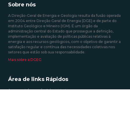
Sobre nós
A Direção-Geral de Energia e Geologia resulta da fusão operada
em 2004 entre Direção Geral de Energia (DGE) e de parte do
Instituto Geológico e Mineiro (IGM). É um órgão da
administração central do Estado que prossegue a definição,
implementação e avaliação de políticas públicas relativas à
energia e aos recursos geológicos, com o objetivo de garantir a
satisfação regular e contínua das necessidades coletivas nos
setores que estão sob sua responsabilidade.
Mais sobre a DGEG
Área de links Rápidos
Acesso a Informação Administrativa
Atividades e Profissões (energia elétrica)
Autoconsumo, CER e UPP
Certificação Energética dos Edifícios
Informação Geográfica
Roteiro das Minas e Pontos de Interesse Mineiro e Geológico de