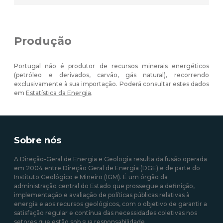
Produção
Portugal não é produtor de recursos minerais energéticos
(petróleo e derivados, carvão, gás natural), recorrendo
exclusivamente à sua importação. Poderá consultar estes dados
em
Estatística da Energia
.
Sobre nós
A Direção-Geral de Energia e Geologia resulta da fusão operada
em 2004 entre Direção Geral de Energia (DGE) e de parte do
Instituto Geológico e Mineiro (IGM). É um órgão da
administração central do Estado que prossegue a definição,
implementação e avaliação de políticas públicas relativas à
energia e aos recursos geológicos, com o objetivo de garantir a
satisfação regular e contínua das necessidades coletivas nos
setores que estão sob sua responsabilidade.