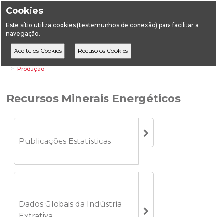
Cookies
Este sítio utiliza cookies (testemunhos de conexão) para facilitar a
navegação.
Home
Estatística
Geologia
Recursos Minerais Energéticos
Produção
Recursos Minerais Energéticos
Publicações Estatísticas
Dados Globais da Indústria
Extrativa