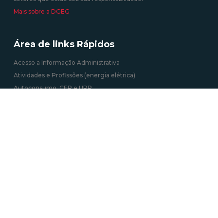
Mais sobre a DGEG
Área de links Rápidos
Acesso a Informação Administrativa
Atividades e Profissões (energia elétrica)
Autoconsumo, CER e UPP
Certificação Energética dos Edifícios
Informação Geográfica
Roteiro das Minas e Pontos de Interesse Mineiro e Geológico de
Portugal
Tarifa Social de Energia
Contactos
Av. 5 de Outubro 208, 1069-039 Lisboa