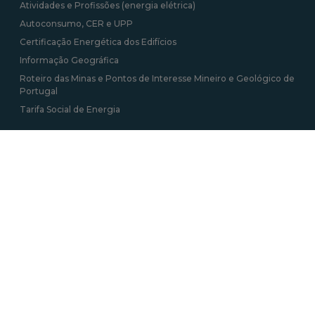
Atividades e Profissões (energia elétrica)
Autoconsumo, CER e UPP
Certificação Energética dos Edifícios
Informação Geográfica
Roteiro das Minas e Pontos de Interesse Mineiro e Geológico de
Portugal
Tarifa Social de Energia
Contactos
Av. 5 de Outubro 208, 1069-039 Lisboa
+351 217 922 700 / 800 chamada para a rede
fixa nacional
geral@dgeg.gov.pt
Ver todos os contactos
Newsletter