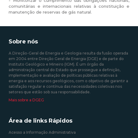
- Monitorizar o cumprimento das obrigações nacionais,
comunitárias e internacionais relativas à constituição e
manutenção de reservas de gás natural.
Sobre nós
A Direção-Geral de Energia e Geologia resulta da fusão operada
em 2004 entre Direção Geral de Energia (DGE) e de parte do
Instituto Geológico e Mineiro (IGM). É um órgão da
administração central do Estado que prossegue a definição,
implementação e avaliação de políticas públicas relativas à
energia e aos recursos geológicos, com o objetivo de garantir a
satisfação regular e contínua das necessidades coletivas nos
setores que estão sob sua responsabilidade.
Mais sobre a DGEG
Área de links Rápidos
Acesso a Informação Administrativa