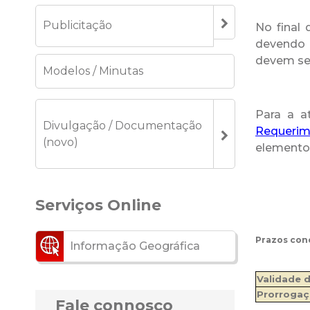
Publicitação
No final 
devendo 
devem ser
Modelos / Minutas
Para a a
Divulgação / Documentação
Requerim
(novo)
elementos
Serviços Online
Prazos conc
Informação Geográfica
Validade 
Prorrogaç
Fale connosco