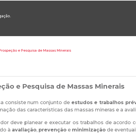
00
217 922 700 / 800 - chamada para a rede fixa nacional
Email Geral:
ge
egação.
ESTAQUES
ÁREAS SETORIAIS
ÁREAS TRANSVERSAIS
SERVIÇOS 
Prospeção e Pesquisa de Massas Minerais
ção e Pesquisa de Massas Minerais
sa consiste num conjunto de
estudos e trabalhos pré
nação das características das massas mineras e a aval
dor deve planear e executar os trabalhos de acordo c
do à
avaliação
,
prevenção
e
minimização
de eventuai