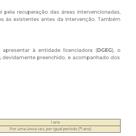
l pela recuperação das áreas intervencionadas,
es às existentes antes da intervenção. Também
 apresentar à entidade licenciadora (
DGEG
), o
a
devidamente preenchido, e acompanhado dos
1 ano
Por uma única vez, por igual período (*1 ano)