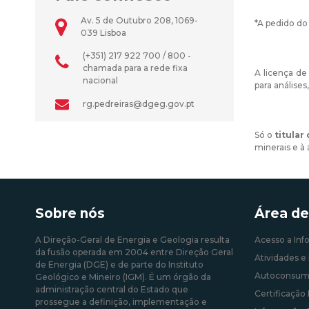
Av. 5 de Outubro 208, 1069-
*A pedido do
039 Lisboa
(+351) 217 922 700 / 800 -
chamada para a rede fixa
A licença de
nacional
para análise
rg.pedreiras@dgeg.gov.pt
Só o
titular
minerais e à
Sobre nós
Área de
A Direção-Geral de Energia e Geologia resulta
Acesso a Inf
da fusão operada em 2004 entre Direção Geral
Atividades e 
de Energia (DGE) e de parte do Instituto
Autoconsum
Geológico e Mineiro (IGM). É um órgão da
administração central do Estado que
Certificação 
prossegue a definição, implementação e