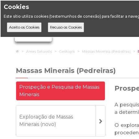
Cookies
Horário de Atendimento: 09:00 às 12:30 / 14:00 às 17:
Este sítio utiliza cookies (testemunhos de conexão) para facilitar a nav
A DGEG
D
Ignorar links de navegação
Home
Áreas Setoriais
Geologia
Massas Minerais (Pedreiras)
Massas Minerais (Pedreiras)
Prospeção e Pesquisa de Massas
Prospe
Minerais
A pesqui
a determi
Exploração de Massas
Minerais (novo)
O explora
proceden