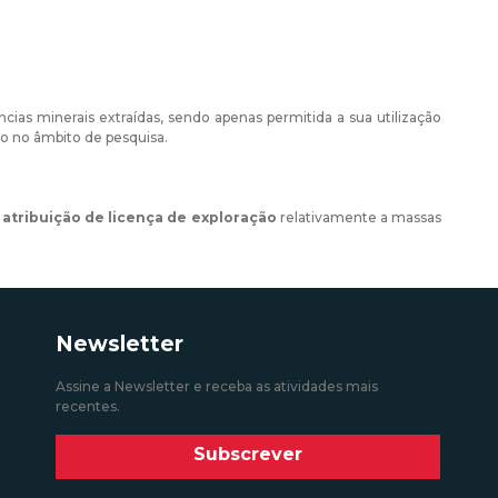
ncias minerais extraídas, sendo apenas permitida a sua utilização
do no âmbito de pesquisa.
 atribuição de licença de exploração
relativamente a massas
Newsletter
Assine a Newsletter e receba as atividades mais
recentes.
Subscrever