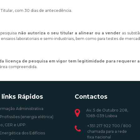
 Titular, com 30 dias de antecedência.
 pesquisa
não autoriza o seu titular a alinear ou a vender
as substâ
s, ensaios laboratoriais e semi-industriais, bem como para testes de merca
 da licença de pesquisa em vigor tem legitimidade para requerer a
 área compreendida.
 links Rápidos
Contactos
ormação Administrativa
Av. 5 de Outubro 208,
1069-039 Lisboa
Profissões (energia elétrica)
o, CER e UPP
+351 217 922 700 / 800
chamada para a rede
Energética dos Edifícios
fixa nacional