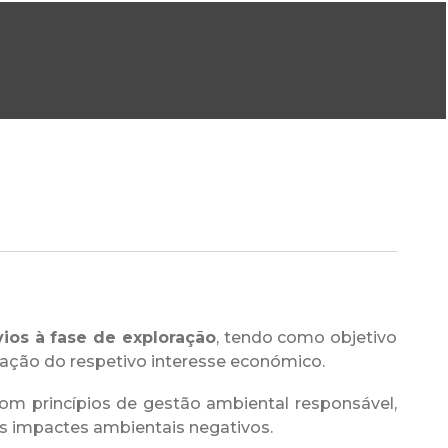
ral@dgeg.gov.pt
Imprensa:
imprensa@dgeg.gov.pt
ONLINE
ESTATÍSTICA
COMUNICAÇÃO
REPOSITÓRIO
FAQS
vios à fase de exploração
, tendo como objetivo
iação do respetivo interesse económico.
om princípios de gestão ambiental responsável,
s impactes ambientais negativos.