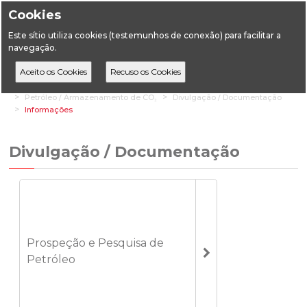
Cookies
Este sítio utiliza cookies (testemunhos de conexão) para facilitar a
navegação.
Home
Áreas Setoriais
Geologia
Petróleo / Armazenamento de CO₂
Divulgação / Documentação
Informações
Divulgação / Documentação
Prospeção e Pesquisa de
Petróleo