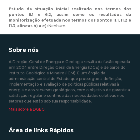
Estudo da situação inicial realizado nos termos dos
pontos 6.1 e 6.2, assim como os resultados da
monitorização efetuada nos termos dos pontos 11.1, 11.2 e
11.3, alíneas b) a e):
Nenhum.
Sobre nós
A Direção-Geral de Energia e Geologia resulta da fusão operada
em 2004 entre Direção Geral de Energia (DGE) e de parte do
Instituto Geológico e Mineiro (IGM). É um órgão da
administração central do Estado que prossegue a definição,
implementação e avaliação de políticas públicas relativas à
energia e aos recursos geológicos, com o objetivo de garantir a
satisfação regular e contínua das necessidades coletivas nos
setores que estão sob sua responsabilidade.
Mais sobre a DGEG
Área de links Rápidos