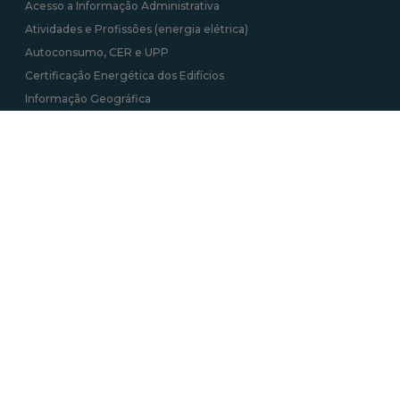
Acesso a Informação Administrativa
Atividades e Profissões (energia elétrica)
Autoconsumo, CER e UPP
Certificação Energética dos Edifícios
Informação Geográfica
Roteiro das Minas e Pontos de Interesse Mineiro e Geológico de
Portugal
Tarifa Social de Energia
Contactos
Av. 5 de Outubro 208, 1069-039 Lisboa
+351 217 922 700 / 800 chamada para a rede
fixa nacional
geral@dgeg.gov.pt
Ver todos os contactos