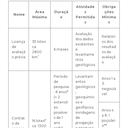
Atividade
Obriga
Área
Duraçã
s
ções
Nome
Máxima
o
Permitida
Mínima
s
s
Avaliação
Relatóri
dos dados
Licença
35 lotes
os dos
existentes
de
ca.
resultad
6 meses
e
avaliaçã
2800
os da
levantame
²
o prévia
km
avaliaçã
ntos
o
geológicos
Período
Levantam
Anos 1 a
de
entos
3:
pesquisa
geológicos
negociá
: 8 anos*
,
vel
(+ 2
geoquímic
extensõ
os e
es
geofísicos;
Anos 4
possívei
sondagens
a 8: 1
s de 1
de
Contrat
poço/an
16 lotes*
ano
prospeção
o de
o**
ca. 1300
cada)
e pesquisa