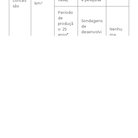
conces
km²
são
Período
de
Sondagens
produçã
de
o: 25
Nenhu
desenvolvi
anos*
ma
mento e
(extensí
produção
veis até
40 anos)
* O número de lotes e a duração destes períodos podem ser
superiores nas concessões do
deep offshore
.
** O número de sondagens a efetuar pode ser inferior nas
concessões do
deep offshore
.
Contudo, pelo artigo 45.º, da Lei nº 98/2021, de 31 de
dezembro, está "proibida a outorga de novas
concessões de prospecção ou exploração de
hidrocarbonetos no território nacional".