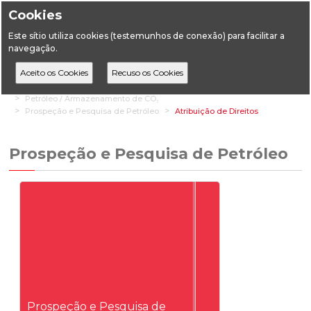
Cookies
Este sítio utiliza cookies (testemunhos de conexão) para facilitar a
navegação.
Home
Áreas Setoriais
Geologia
Petróleo / Armazenamento de CO₂
Prospeção e Pesquisa de Petróleo
Atribuição de Direitos
Prospeção e Pesquisa de Petróleo
Prospeção e Pesquisa de