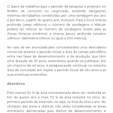
O plano de trabalhos para o período de pesquisa é proposto no
âmbito de concurso ou negociado, existindo obrigações
mínimas de trabalhos constituídas por: uma sondagem por ano
e por bloco, a partir do quarto ano, inclusivé. Para a Zona Imersa
profunda (
deep offshore
) o número de sondagens a efetuar
poderá ser inferior ao número de sondagens fixado para as
Zonas Emersa (onshore) e Imersa pouco profunda (
shallow
offshore
- batimetria inferior ou igual a 200 metros).
No caso de ser anunciada pelo concessionário uma descoberta
comercial durante o período inicial, a área do campo petrolífero
entra nas fases de desenvolvimento e de produção que têm
uma duração de 25 anos, extensíveis, quando se justifique, até
um máximo de 40 anos. A pesquisa pode continuar na restante
área da concessão até expirar o período inicial de oito anos e as
suas eventuais extensões.
Abandono
Pelo menos 50 % da área concessionada deve ser restituída ao
fim do quinto ano e mais 50 % da área restante no início do
primeiro período de extensão, ou seja, no final do oitavo ano. No
cômputo das áreas a restituir, não serão consideradas as áreas
entretanto demarcadas para efeitos de desenvolvimento e