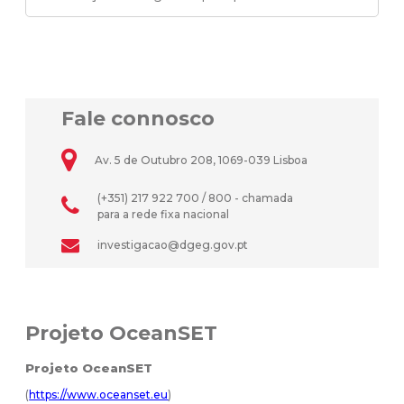
Fale connosco
Av. 5 de Outubro 208, 1069-039 Lisboa
(+351) 217 922 700 / 800 - chamada
para a rede fixa nacional
investigacao@dgeg.gov.pt
Projeto OceanSET
Projeto OceanSET
(
https://www.oceanset.eu
)