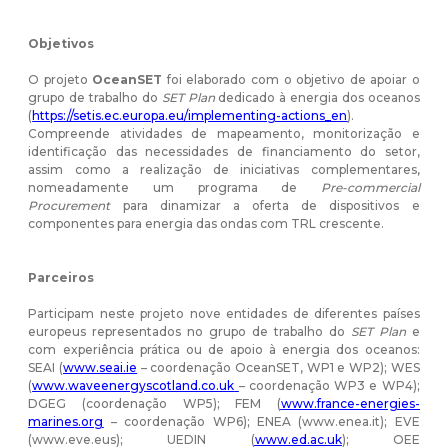
Objetivos
O projeto
OceanSET
foi elaborado com o objetivo de apoiar o
grupo de trabalho do
SET Plan
dedicado à energia dos oceanos
(
https://setis.ec.europa.eu/implementing-actions_en
).
Compreende atividades de mapeamento, monitorização e
identificação das necessidades de financiamento do setor,
assim como a realização de iniciativas complementares,
nomeadamente um programa de
Pre-commercial
Procurement
para dinamizar a oferta de dispositivos e
componentes para energia das ondas com TRL crescente.
Parceiros
Participam neste projeto nove entidades de diferentes países
europeus representados no grupo de trabalho do
SET Plan
e
com experiência prática ou de apoio à energia dos oceanos:
SEAI (
www.seai.ie
– coordenação OceanSET, WP1 e WP2); WES
(
www.waveenergyscotland.co.uk
– coordenação WP3 e WP4);
DGEG (coordenação WP5); FEM (
www.france-energies-
marines.org
– coordenação WP6); ENEA (
www.enea.it
); EVE
(
www.eve.eus
); UEDIN (
www.ed.ac.uk
); OEE