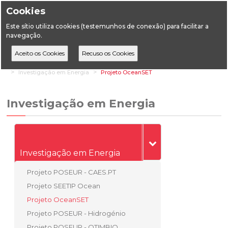
Cookies
Este sítio utiliza cookies (testemunhos de conexão) para facilitar a
navegação.
Home
Áreas Transversais
Investigação e Inovação
Investigação em Energia
Projeto OceanSET
Investigação em Energia
Investigação em Energia
Projeto POSEUR - CAES.PT
Projeto SEETIP Ocean
Projeto OceanSET
Projeto POSEUR - Hidrogénio
Projeto POSEUR - OTIMBIO