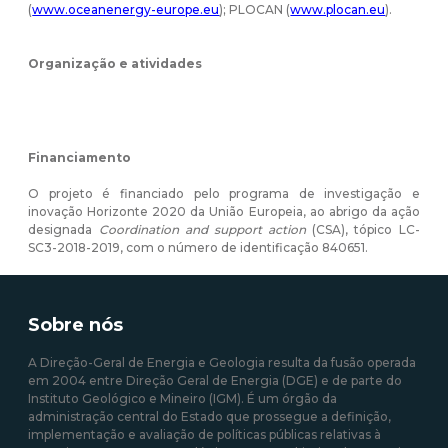
(
www.oceanenergy-europe.eu
); PLOCAN (
www.plocan.eu
).
Organização e atividades
Financiamento
O projeto é financiado pelo programa de investigação e
inovação Horizonte 2020 da União Europeia, ao abrigo da ação
designada
Coordination and support action
(CSA), tópico LC-
SC3-2018-2019, com o número de identificação 840651.
Sobre nós
A Direção-Geral de Energia e Geologia resulta da fusão operada
em 2004 entre Direção Geral de Energia (DGE) e de parte do
Instituto Geológico e Mineiro (IGM). É um órgão da
administração central do Estado que prossegue a definição,
implementação e avaliação de políticas públicas relativas à