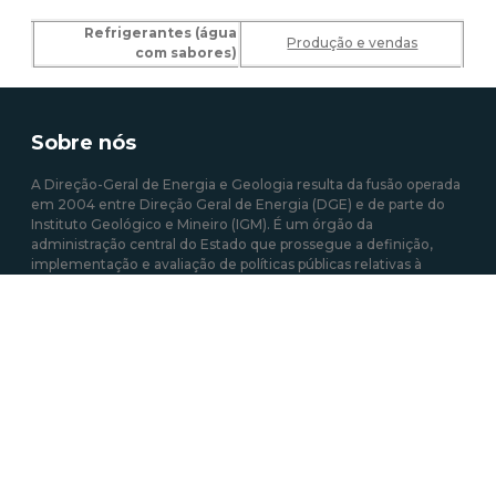
Refrigerantes (água
Produção e vendas
com sabores)
Sobre nós
A Direção-Geral de Energia e Geologia resulta da fusão operada
em 2004 entre Direção Geral de Energia (DGE) e de parte do
Instituto Geológico e Mineiro (IGM). É um órgão da
administração central do Estado que prossegue a definição,
implementação e avaliação de políticas públicas relativas à
energia e aos recursos geológicos, com o objetivo de garantir a
satisfação regular e contínua das necessidades coletivas nos
setores que estão sob sua responsabilidade.
Mais sobre a DGEG
Área de links Rápidos
Acesso a Informação Administrativa