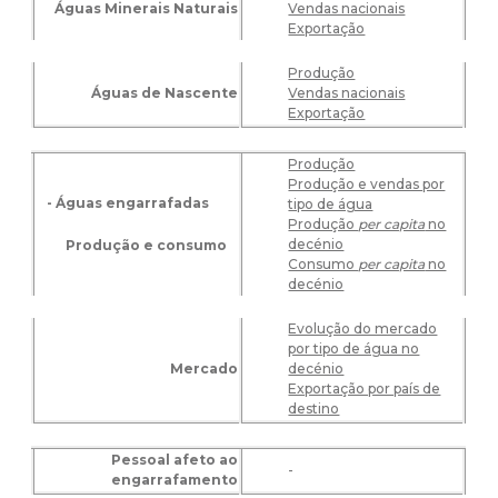
Águas Minerais Naturais
Vendas nacionais
Exportação
Produção
Águas de Nascente
Vendas nacionais
Exportação
Produção
Produção e vendas por
- Águas engarrafadas
tipo de água
Produção
per capita
no
decénio
Produção e consumo
Consumo
per capita
no
decénio
Evolução do mercado
por tipo de água no
Mercado
decénio
Exportação por país de
destino
Pessoal afeto ao
-
engarrafamento