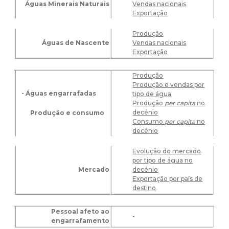
Águas Minerais Naturais
Vendas nacionais
Exportação
Produção
Águas de Nascente
Vendas nacionais
Exportação
Produção
Produção e vendas por
- Águas engarrafadas
tipo de água
Produção
per capita
no
decénio
Produção e consumo
Consumo
per capita
no
decénio
Evolução do mercado
por tipo de água no
Mercado
decénio
Exportação por país de
destino
Pessoal afeto ao
-
engarrafamento