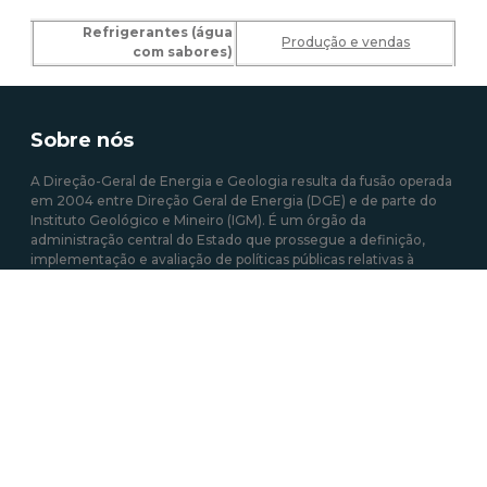
Refrigerantes (água
Produção e vendas
com sabores)
Sobre nós
A Direção-Geral de Energia e Geologia resulta da fusão operada
em 2004 entre Direção Geral de Energia (DGE) e de parte do
Instituto Geológico e Mineiro (IGM). É um órgão da
administração central do Estado que prossegue a definição,
implementação e avaliação de políticas públicas relativas à
energia e aos recursos geológicos, com o objetivo de garantir a
satisfação regular e contínua das necessidades coletivas nos
setores que estão sob sua responsabilidade.
Mais sobre a DGEG
Área de links Rápidos
Acesso a Informação Administrativa