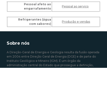
Pessoal afeto ao
Pessoal ao serviço
engarrafamento
Refrigerantes (água
Produção e vendas
com sabores)
Sobre nós
A Direção-Geral de Energia e Geologia resulta da fusão operada
em 2004 entre Direção Geral de Energia (DGE) e de parte do
Instituto Geológico e Mineiro (IGM). É um órgão da
administração central do Estado que prossegue a definição,
implementação e avaliação de políticas públicas relativas à
energia e aos recursos geológicos, com o objetivo de garantir a
satisfação regular e contínua das necessidades coletivas nos
setores que estão sob sua responsabilidade.
Mais sobre a DGEG
Área de links Rápidos