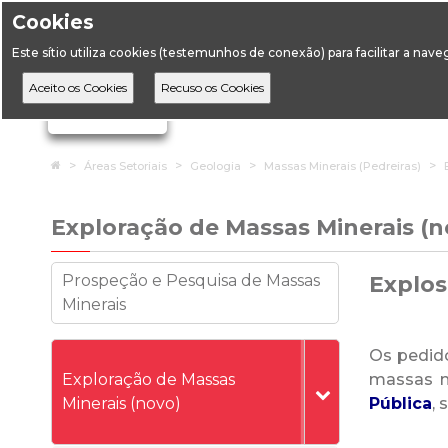
Cookies
Horário de Atendimento: 09:00 às 12:30 / 14:00 às 17:
Este sítio utiliza cookies (testemunhos de conexão) para facilitar a nav
A DGEG
D
Ignorar links de navegação
Home
Áreas Setoriais
Geologia
Massas Minerais (Pedreiras)
Exploração de Massas Minerais (n
Prospeção e Pesquisa de Massas
Explos
Minerais
Os pedido
Exploração de Massas
massas m
Minerais (novo)
Pública
,