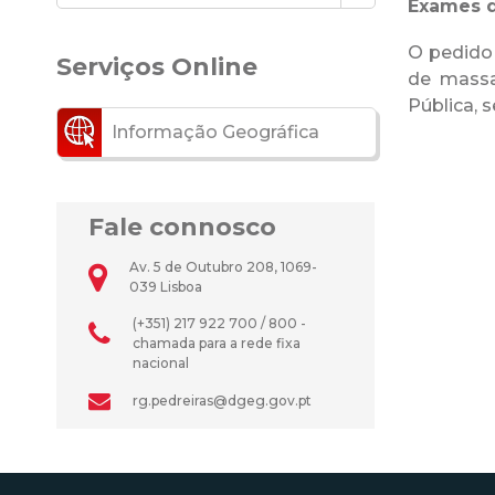
Exames 
O pedido 
Serviços Online
de massa
Pública, 
Informação Geográfica
Fale connosco
Av. 5 de Outubro 208, 1069-
039 Lisboa
(+351) 217 922 700 / 800 -
chamada para a rede fixa
nacional
rg.pedreiras@dgeg.gov.pt