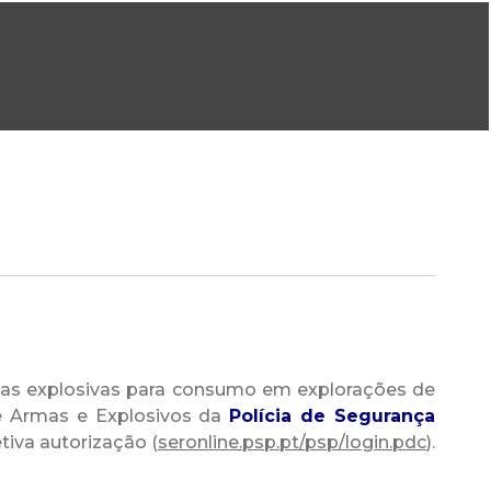
ral@dgeg.gov.pt
Imprensa:
imprensa@dgeg.gov.pt
ONLINE
ESTATÍSTICA
COMUNICAÇÃO
REPOSITÓRIO
FAQS
cias explosivas para consumo em explorações de
e Armas e Explosivos da
Polícia de Segurança
tiva autorização (
seronline.psp.pt/psp/login.pdc
)
.