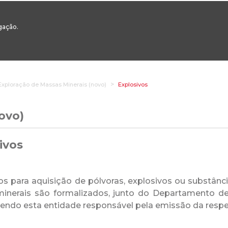
00
217 922 700 / 800 - chamada para a rede fixa nacional
Email Geral:
ge
egação.
ESTAQUES
ÁREAS SETORIAIS
ÁREAS TRANSVERSAIS
SERVIÇOS 
Exploração de Massas Minerais (novo)
Explosivos
ovo)
ivos
s para aquisição de pólvoras, explosivos ou substân
inerais são formalizados, junto do Departamento d
 sendo esta entidade responsável pela emissão da respe