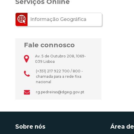
Serviços Online
Informação Geográfica
Fale connosco
Av. 5 de Outubro 208, 1069-
039 Lisboa
(+351) 217 922 700 / 800 -
chamada para a rede fixa
nacional
rg.pedreiras@dgeg.gov.pt
Sobre nós
Área de