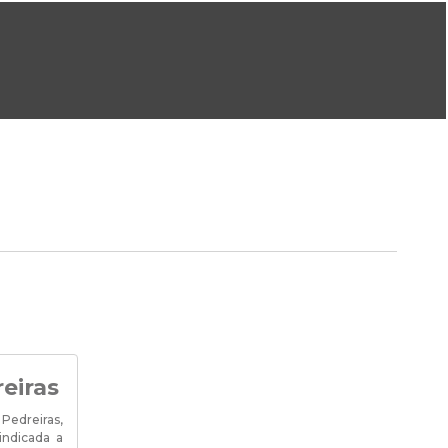
ral@dgeg.gov.pt
Imprensa:
imprensa@dgeg.gov.pt
ONLINE
ESTATÍSTICA
COMUNICAÇÃO
REPOSITÓRIO
FAQS
eiras
Pedreiras,
indicada a