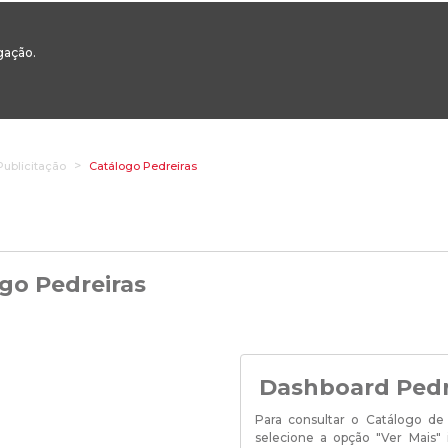
00
217 922 700 / 800 - chamada para a rede fixa nacional
Email Geral:
ge
egação.
ESTAQUES
ÁREAS SETORIAIS
ÁREAS TRANSVERSAIS
SERVIÇOS 
Publicitação
Catálogo Pedreiras
go Pedreiras
Dashboard Pedr
Para consultar o Catálogo de 
selecione a opção "Ver Mais" 