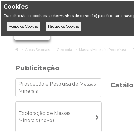
Cookies
Horário de Atendimento: 09:00 às 12:30 / 14:00 às 17:
Este sítio utiliza cookies (testemunhos de conexão) para facilitar a nav
A DGEG
D
Ignorar links de navegação
Home
Áreas Setoriais
Geologia
Massas Minerais (Pedreiras)
Publicitação
Prospeção e Pesquisa de Massas
Catálo
Minerais
Exploração de Massas
Minerais (novo)