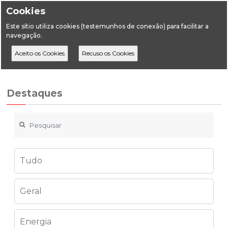
Cookies
Este sítio utiliza cookies (testemunhos de conexão) para facilitar a
navegação.
Home
Destaques
Portaria nº 59/2022 Reservas de gás
Destaques
Tudo
Geral
Energia