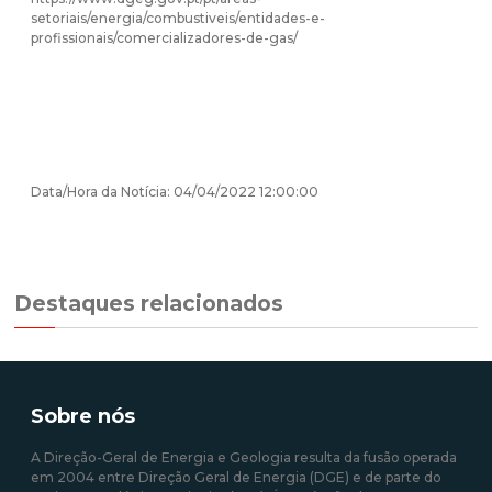
setoriais/energia/combustiveis/entidades-e-
profissionais/comercializadores-de-gas/
Data/Hora da Notícia: 04/04/2022 12:00:00
Destaques relacionados
Sobre nós
A Direção-Geral de Energia e Geologia resulta da fusão operada
em 2004 entre Direção Geral de Energia (DGE) e de parte do