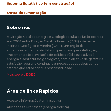
Sistema Estatístico (em co
nstrução)
Outra documentação
Sobre nós
A Direção-Geral de Energia e Geologia resulta da fusão operada
em 2004 entre Direção Geral de Energia (DGE) e de parte do
Instituto Geológico e Mineiro (IGM). É um órgão da
administração central do Estado que prossegue a definição,
implementação e avaliação de políticas públicas relativas à
energia e aos recursos geológicos, com o objetivo de garantir a
satisfação regular e contínua das necessidades coletivas nos
setores que estão sob sua responsabilidade.
Mais sobre a DGEG
Área de links Rápidos
Acesso a Informação Administrativa
Atividades e Profissões (energia elétrica)