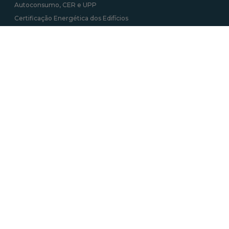
Autoconsumo, CER e UPP
Certificação Energética dos Edifícios
Informação Geográfica
Roteiro das Minas e Pontos de Interesse Mineiro e Geológico de
Portugal
Tarifa Social de Energia
Contactos
Av. 5 de Outubro 208, 1069-039 Lisboa
+351 217 922 700 / 800 chamada para a rede
fixa nacional
geral@dgeg.gov.pt
Ver todos os contactos
Newsletter