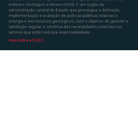
Instituto Geológico e Mineiro (IGM). É um órgão da
administração central do Estado que prossegue a definição,
implementação e avaliação de políticas públicas relativas à
energia e aos recursos geológicos, com o objetivo de garantir a
satisfação regular e contínua das necessidades coletivas nos
setores que estão sob sua responsabilidade.
Mais sobre a DGEG
Área de links Rápidos
Acesso a Informação Administrativa
Atividades e Profissões (energia elétrica)
Autoconsumo, CER e UPP
Certificação Energética dos Edifícios
Informação Geográfica
Roteiro das Minas e Pontos de Interesse Mineiro e Geológico de
Portugal
Tarifa Social de Energia