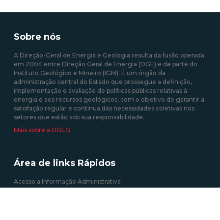
Sobre nós
A Direção-Geral de Energia e Geologia resulta da fusão operada
em 2004 entre Direção Geral de Energia (DGE) e de parte do
Instituto Geológico e Mineiro (IGM). É um órgão da
administração central do Estado que prossegue a definição,
implementação e avaliação de políticas públicas relativas à
energia e aos recursos geológicos, com o objetivo de garantir a
satisfação regular e contínua das necessidades coletivas nos
setores que estão sob sua responsabilidade.
Mais sobre a DGEG
Área de links Rápidos
Acesso a Informação Administrativa
Atividades e Profissões (energia elétrica)
Autoconsumo, CER e UPP
Certificação Energética dos Edifícios