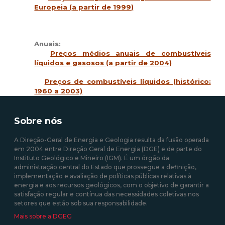
Europeia (a partir de 1999
)
Anuais:
Preços médios anuais de combustíveis
líquidos e gasosos (a partir de 2004)
Preços de combustíveis líquidos (histórico:
1960 a 2003)
Sobre nós
A Direção-Geral de Energia e Geologia resulta da fusão operada
em 2004 entre Direção Geral de Energia (DGE) e de parte do
Instituto Geológico e Mineiro (IGM). É um órgão da
administração central do Estado que prossegue a definição,
implementação e avaliação de políticas públicas relativas à
energia e aos recursos geológicos, com o objetivo de garantir a
satisfação regular e contínua das necessidades coletivas nos
setores que estão sob sua responsabilidade.
Mais sobre a DGEG