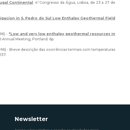
ugal Continental
. 4º Congresso da Água, Lisboa, de 23 a 27 de
igacion in S. Pedro do Sul Low Enthalpy Geothermal Field
996) -
"Low and very low enthalpy geothermal resources in
6 Annual Meeting, Portland. 6p.
. (1996) - Breve descrição das ocorrências termais com temperaturas
137.
Newsletter