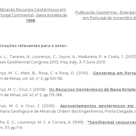
blicação Recursos Geotérmicos em
Publicação Geotermia - Energia
tugal Continental - baixa entalpia de
em Portugal de novembro 
1998
icações relevantes para o setor:
, L., Tavares, N., Lourenço, C., Joyce, A., Madureira, P. e Costa, J. (2013
an Geothermal Congress 2013, Pisa, Italy, 3-7 June 2013.
ço, M. C., Melo, B., Rosa, C. e Rosa, D. (2010) -
Geotermia em Portug
m de Minas, vol. 45, nº 2. pp 105-116.
ço, M. C., Cruz, J. (2006) -
Os Recursos Geotérmicos de Baixa Entalp
m de Minas, vol. 41, nº 2. pp 175-186.
nço, M. C. e Cruz, J. (2005) -
Aproveitamentos geotérmicos em P
haria Geológica e de Minas da Ordem dos Engenheiros, Ponta Delgada, d
o, E. C., Lourenço, M. C. e Correia, A. (1999) -
"Geothermal resources
n. 37, pp.7-9.