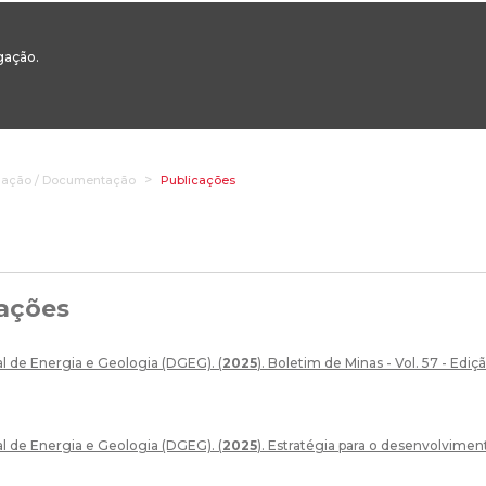
00
217 922 700 / 800 - chamada para a rede fixa nacional
Email Geral:
ge
egação.
ESTAQUES
ÁREAS SETORIAIS
ÁREAS TRANSVERSAIS
SERVIÇOS 
gação / Documentação
Publicações
ações
l de Energia e Geologia (DGEG). (
2025
). Boletim de Minas - Vol. 57 - Ed
l de Energia e Geologia (DGEG). (
2025
). Estratégia para o desenvolvime