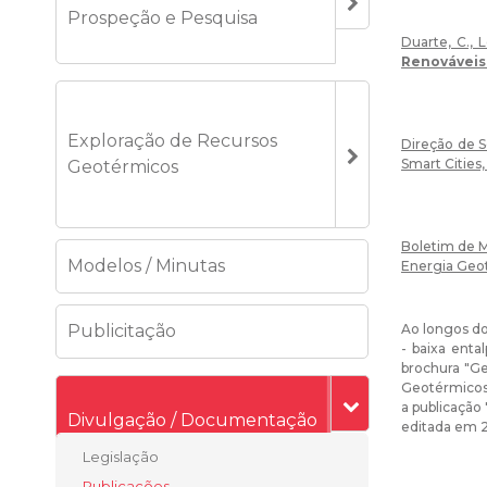
Prospeção e Pesquisa
Duarte, C., L
Renováveis
Exploração de Recursos
Direção de S
Smart Cities,
Geotérmicos
Boletim de M
Modelos / Minutas
Energia Geot
Publicitação
Ao longos do
- baixa enta
brochura "Ge
Geotérmicos)
a publicação
Divulgação / Documentação
editada em 2
Legislação
Publicações