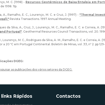
ço, M. C. (1998) -
Recursos Geotérmicos de Baixa Entalpia em Port
de 1998. 11p.
a, A., Ramalho, E. C., Lourenço, M. C. e Cruz, J. (1997) -
"Thermal Invest
gal)."
Revista Transactions. 1997 Annual Meeting.
ues da Silva, A., Cruz, J., Lourenço, M. C., Ramalho, E. C. e Correia, A. (1
and Portugal"
. Geothermal Resources Council Transactions, vol. 20. 199
J., Lourenço, M. C., Rodrigues da Silva, A. M., Ramalho, E. C. e Correia, A
or a 20 ºC em Portugal Continental. Boletim de Minas, vol. 33, nº 2. pp 129-
licações DGEG:
squisar as publicações dos vários setores da DGEG.
 links Rápidos
Contactos