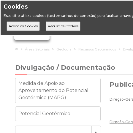
Cookies
Horário de Atendimento: 09:00 às 12:30 / 14:00 às 17:
Este sítio utiliza cookies (testemunhos de conexão) para facilitar a nav
A DGEG
D
Ignorar links de navegação
Home
Áreas Setoriais
Geologia
Recursos Geotérmicos
Divul
Divulgação / Documentação
Medida de Apoio ao
Public
Aproveitamento do Potencial
Geotérmico (MAPG)
Direção-Gera
Potencial Geotérmico
Direção-Gera