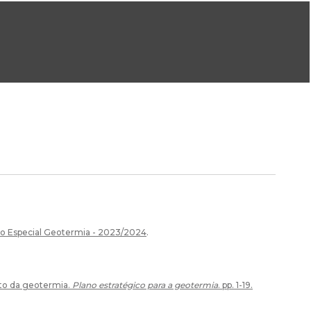
ral@dgeg.gov.pt
Imprensa:
imprensa@dgeg.gov.pt
ONLINE
ESTATÍSTICA
COMUNICAÇÃO
REPOSITÓRIO
FAQS
ição Especial Geotermia - 2023/2024
.
nto da geotermia.
Plano estratégico para a geotermia
. pp. 1-19.