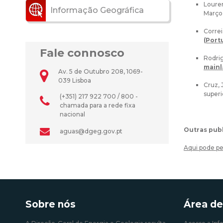
Louren
Informação Geográfica
Março 
Correi
(Portu
Fale connosco
Rodrig
mainl
Av. 5 de Outubro 208, 1069-
039 Lisboa
Cruz, 
superi
(+351) 217 922 700 / 800 -
chamada para a rede fixa
nacional
Outras pub
aguas@dgeg.gov.pt
Aqui pode pe
Sobre nós
Área de