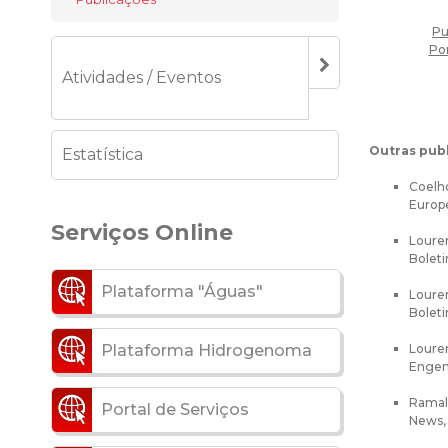
Pu
Por
Atividades / Eventos
Outras publ
Estatística
Coelho
Europe
Serviços Online
Louren
Boleti
Plataforma "Águas"
Louren
Boleti
Loure
Plataforma Hidrogenoma
Engen
Ramalh
Portal de Serviços
News, 