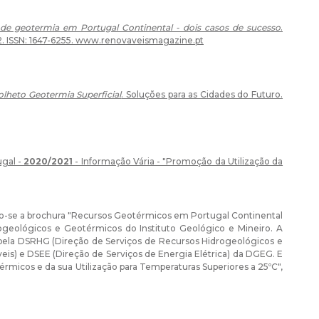
de geotermia em Portugal Continental - dois casos de sucesso
.
2. ISSN: 1647-6255. www.renovaveismagazine.pt
olheto Geotermia Superficial
. Soluções para as Cidades do Futuro.
ugal -
2020/2021
- Informação Vária - "Promoção da Utilização da
ando-se a brochura "Recursos Geotérmicos em Portugal Continental
rogeológicos e Geotérmicos do Instituto Geológico e Mineiro. A
 pela DSRHG (Direção de Serviços de Recursos Hidrogeológicos e
is) e DSEE (Direção de Serviços de Energia Elétrica) da DGEG. E
érmicos e da sua Utilização para Temperaturas Superiores a 25ºC",