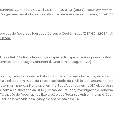
ourenço, C., Midões, C., & Silva, D. L. (DSRHG). (
2024
).
Aproveitamento 
 Magazine
,
revista técnico-profissional de energias renováveis,
60, 40-4
erviços de Recursos Hidrogeológicos e Geotérmicos (DSRHG). (
2024
).
F
 Lisboa.
inas -
Vol. 55
- Petróleo - Edição Especial Prospeção e Pesquisa em Port
érmica em Portugal Continental, Geotermia" (pág. 411-412)
s anos, vários têm sido os trabalhos publicados nesta temática, salient
lpia", editada em 1998, da responsabilidade da Divisão de Recursos Hid
otermia - Energia Renovável em Portugal", editada em 2017, elaborada
 com a colaboração da DEIR (Divisão de Estudos, Investigação e Renováve
 "Avaliação do Potencial de Exploração dos Recursos Hidrominerais e Geot
021, desenvolvida pela Synege e financiada pelo FAI.