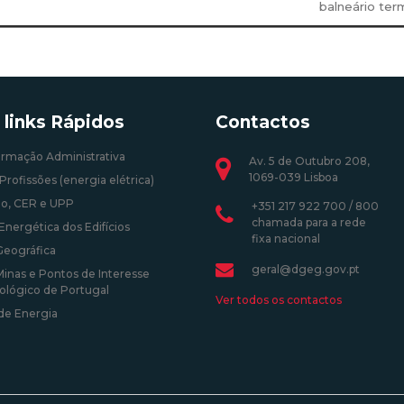
balneário term
 links Rápidos
Contactos
ormação Administrativa
Av. 5 de Outubro 208,
1069-039 Lisboa
Profissões (energia elétrica)
o, CER e UPP
+351 217 922 700 / 800
chamada para a rede
Energética dos Edifícios
fixa nacional
Geográfica
geral@dgeg.gov.pt
Minas e Pontos de Interesse
ológico de Portugal
Ver todos os contactos
 de Energia