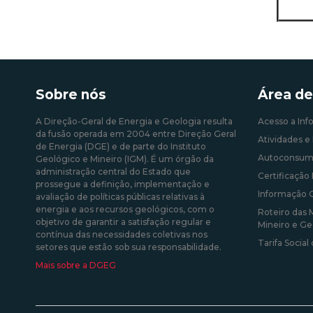
Sobre nós
Área de
A Direção-Geral de Energia e Geologia resulta
Acesso a Inf
da fusão operada em 2004 entre Direção Geral
Atividades e 
de Energia (DGE) e de parte do Instituto
Autoconsum
Geológico e Mineiro (IGM). É um órgão da
administração central do Estado que
Certificação 
prossegue a definição, implementação e
Informação 
avaliação de políticas públicas relativas à
energia e aos recursos geológicos, com o
Roteiro das 
objetivo de garantir a satisfação regular e
Mineiro e Ge
contínua das necessidades coletivas nos
Tarifa Social
setores que estão sob sua responsabilidade.
Mais sobre a DGEG