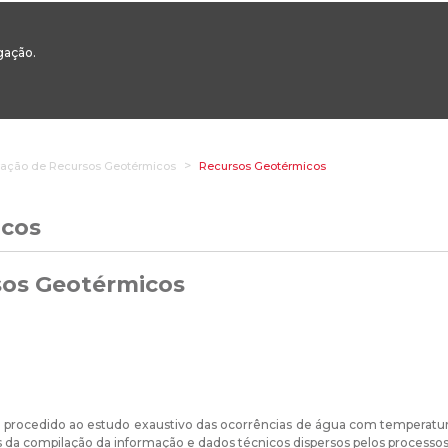
00
217 922 700 / 800 - chamada para a rede fixa nacional
Email Geral:
ge
egação.
ESTAQUES
ÁREAS SETORIAIS
ÁREAS TRANSVERSAIS
SERVIÇOS 
ração de Recursos Geotérmicos
Recursos Geotérmicos
icos
sos Geotérmicos
rocedido ao estudo exaustivo das ocorrências de água com temperatura 
és da compilação da informação e dados técnicos dispersos pelos processo