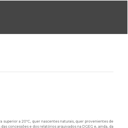
ral@dgeg.gov.pt
Imprensa:
imprensa@dgeg.gov.pt
ONLINE
ESTATÍSTICA
COMUNICAÇÃO
REPOSITÓRIO
FAQS
superior a 20ºC, quer nascentes naturais, quer provenientes de
s das concessões e dos relatórios arquivados na DGEG e, ainda, da