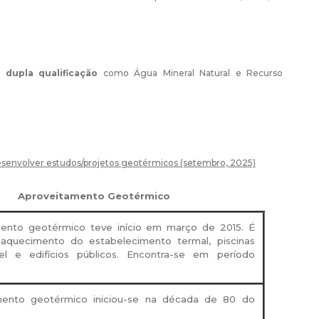
 dupla qualificação
como Água Mineral Natural e Recurso
esenvolver estudos/projetos geotérmicos (setembro, 2025)
Aproveitamento Geotérmico
ento geotérmico teve início em março de 2015.
É
 aquecimento do estabelecimento termal, piscinas
tel e edifícios públicos.
Encontra-se em período
mento geotérmico iniciou-se na década de 80 do