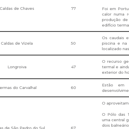
Caldas de Chaves
77
Foi em Portug
calor numa r
produção de 
edifício term
Os caudais e
Caldas de Vizela
50
piscina e n
localizado na
O recurso geo
Longroiva
47
termal e ain
exterior do ho
Estão em c
ermas do Carvalhal
60
desenvolvime
O aproveitame
O Pólo das 
uma central 
dois balneário
s de São Pedro do Sul
67