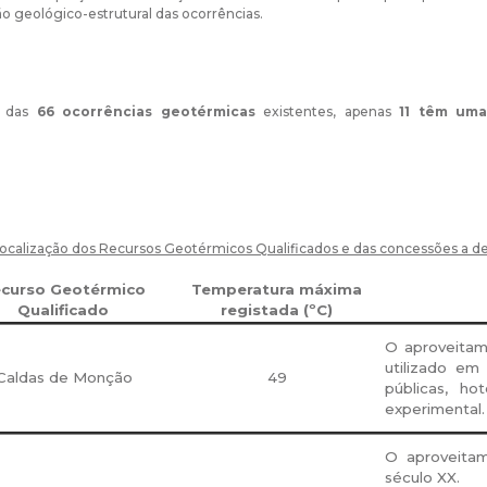
ão geológico-estrutural das ocorrências.
, das
66 ocorrências geotérmicas
existentes, apenas
11 têm uma
localização
dos Recursos Geotérmicos Qualificados e das concessões a d
curso Geotérmico
Temperatura máxima
Qualificado
registada (ºC)
O aproveitam
utilizado em
Caldas de Monção
49
públicas, ho
experimental.
O aproveita
século XX.