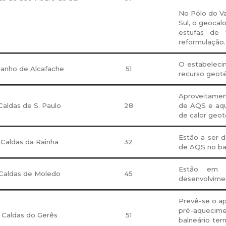
No Pólo do Va
Sul, o geocal
estufas de 
reformulação.
O estabelecim
anho de Alcafache
51
recurso geot
Aproveitamen
Caldas de S. Paulo
28
de AQS e aqu
de calor geot
Estão a ser 
Caldas da Rainha
32
de AQS no bal
Estão em c
Caldas de Moledo
45
desenvolvime
Prevê-se o ap
pré-aquecim
Caldas do Gerês
51
balneário te