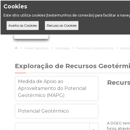
Cookies
Horário de Atendimento: 09:00 às 12:30 / 14:00 às 17:
Este sítio utiliza cookies (testemunhos de conexão) para facilitar a nav
A DGEG
D
Ignorar links de navegação
Home
Áreas Setoriais
Geologia
Recursos Geotérmicos
Explo
Exploração de Recursos Geotérm
Medida de Apoio ao
Recur
Aproveitamento do Potencial
Geotérmico (MAPG)
Potencial Geotérmico
A DGEG tem p
furos, atrav