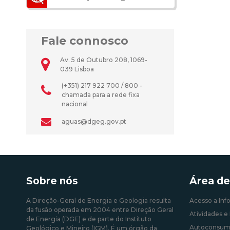
Fale connosco
Av. 5 de Outubro 208, 1069-
039 Lisboa
(+351) 217 922 700 / 800 -
chamada para a rede fixa
nacional
aguas@dgeg.gov.pt
Sobre nós
Área de
A Direção-Geral de Energia e Geologia resulta
Acesso a Inf
da fusão operada em 2004 entre Direção Geral
Atividades e 
de Energia (DGE) e de parte do Instituto
Autoconsum
Geológico e Mineiro (IGM). É um órgão da