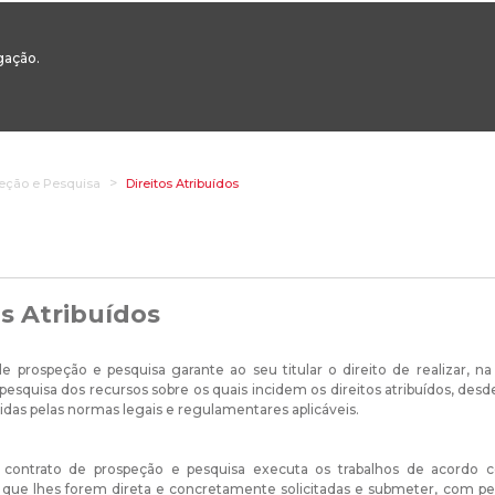
00
217 922 700 / 800 - chamada para a rede fixa nacional
Email Geral:
ge
egação.
ESTAQUES
ÁREAS SETORIAIS
ÁREAS TRANSVERSAIS
SERVIÇOS 
eção e Pesquisa
Direitos Atribuídos
os Atribuídos
e prospeção e pesquisa garante ao seu titular o direito de realizar, na
pesquisa dos recursos sobre os quais incidem os direitos atribuídos, desd
gidas pelas normas legais e regulamentares aplicáveis.
o contrato de prospeção e pesquisa executa os trabalhos de acord
 que lhes forem direta e concretamente solicitadas e submeter, com p