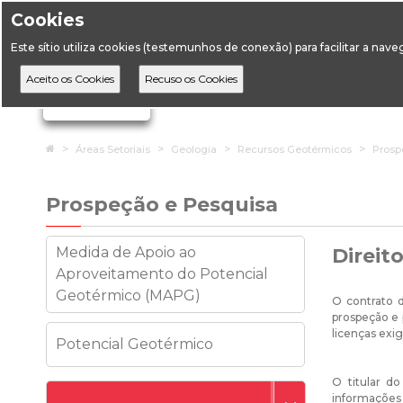
Cookies
Horário de Atendimento: 09:00 às 12:30 / 14:00 às 17:
Este sítio utiliza cookies (testemunhos de conexão) para facilitar a nav
A DGEG
D
Ignorar links de navegação
Home
Áreas Setoriais
Geologia
Recursos Geotérmicos
Prosp
Prospeção e Pesquisa
Medida de Apoio ao
Direit
Aproveitamento do Potencial
Geotérmico (MAPG)
O contrato d
prospeção e 
licenças exi
Potencial Geotérmico
O titular d
informações