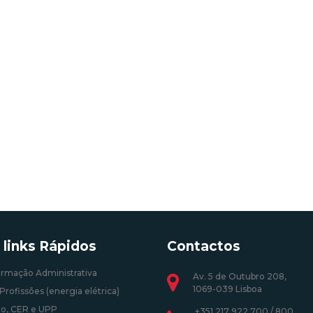
 links Rápidos
Contactos
ormação Administrativa
Av. 5 de Outubro 208,
1069-039 Lisboa
Profissões (energia elétrica)
o, CER e UPP
+351 217 922 700 / 800