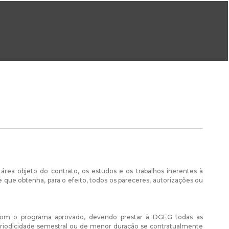
ral@dgeg.gov.pt
Imprensa:
imprensa@dgeg.gov.pt
ONLINE
ESTATÍSTICA
COMUNICAÇÃO
REPOSITÓRIO
FAQS
 área objeto do contrato, os estudos e os trabalhos inerentes à
e que obtenha, para o efeito, todos os pareceres, autorizações ou
o com o programa aprovado, devendo prestar à DGEG todas as
eriodicidade semestral ou de menor duração se contratualmente