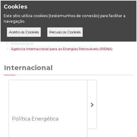
Cookies
Este sítio utiliza cookies (testemunhos de conexão) para facilitar a
navegação.
Home
Áreas Transversais
Relações Institucionais e de Mercado
Internacional
Agência Internacional para as Energias Renováveis (IRENA)
Internacional
Política Energética