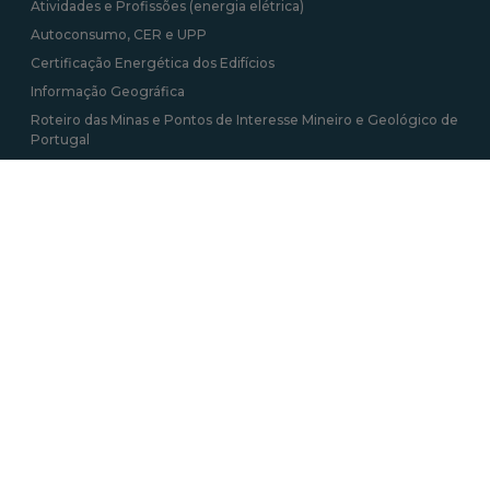
Atividades e Profissões (energia elétrica)
Autoconsumo, CER e UPP
Certificação Energética dos Edifícios
Informação Geográfica
Roteiro das Minas e Pontos de Interesse Mineiro e Geológico de
Portugal
Tarifa Social de Energia
Contactos
Av. 5 de Outubro 208, 1069-039 Lisboa
+351 217 922 700 / 800 chamada para a rede
fixa nacional
geral@dgeg.gov.pt
Ver todos os contactos
Newsletter