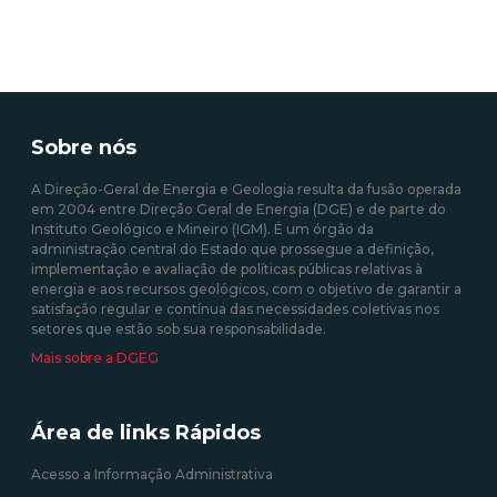
Sobre nós
A Direção-Geral de Energia e Geologia resulta da fusão operada
em 2004 entre Direção Geral de Energia (DGE) e de parte do
Instituto Geológico e Mineiro (IGM). É um órgão da
administração central do Estado que prossegue a definição,
implementação e avaliação de políticas públicas relativas à
energia e aos recursos geológicos, com o objetivo de garantir a
satisfação regular e contínua das necessidades coletivas nos
setores que estão sob sua responsabilidade.
Mais sobre a DGEG
Área de links Rápidos
Acesso a Informação Administrativa