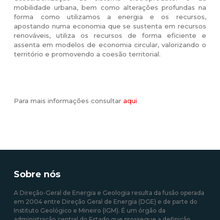
mobilidade urbana, bem como alterações profundas na
forma como utilizamos a energia e os recursos,
apostando numa economia que se sustenta em recursos
renováveis, utiliza os recursos de forma eficiente e
assenta em modelos de economia circular, valorizando o
território e promovendo a coesão territorial.
Para mais informações consultar
aqui
Sobre nós
A Direção-Geral de Energia e Geologia resulta da fusão operada
em 2004 entre Direção Geral de Energia (DGE) e de parte do
Instituto Geológico e Mineiro (IGM). É um órgão da
administração central do Estado que prossegue a definição,