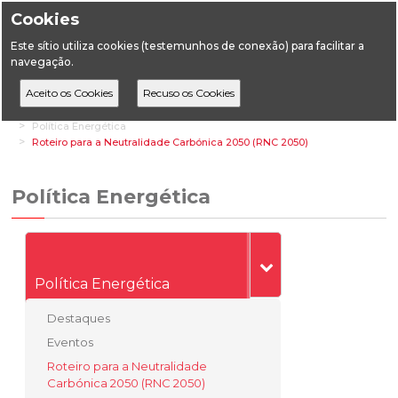
Cookies
Este sítio utiliza cookies (testemunhos de conexão) para facilitar a
navegação.
Home
Áreas Transversais
Relações Institucionais e de Mercado
Política Energética
Roteiro para a Neutralidade Carbónica 2050 (RNC 2050)
Política Energética
Política Energética
Destaques
Eventos
Roteiro para a Neutralidade
Carbónica 2050 (RNC 2050)