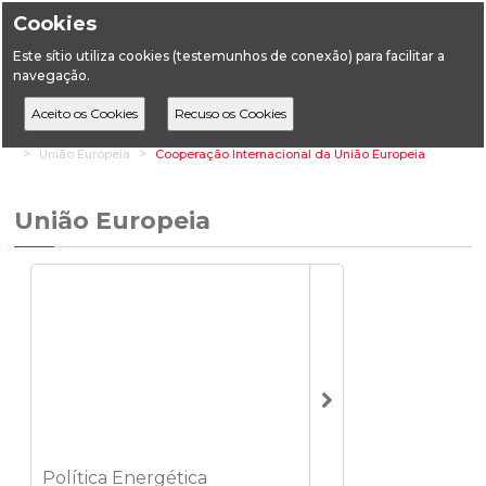
Cookies
Este sítio utiliza cookies (testemunhos de conexão) para facilitar a
navegação.
Home
Áreas Transversais
Relações Institucionais e de Mercado
União Europeia
Cooperação Internacional da União Europeia
União Europeia
Política Energética