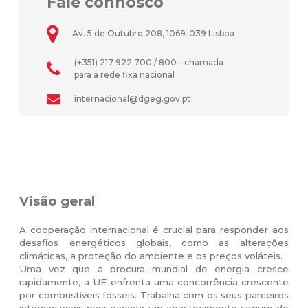
Fale connosco
Av. 5 de Outubro 208, 1069-039 Lisboa
(+351) 217 922 700 / 800 - chamada
para a rede fixa nacional
internacional@dgeg.gov.pt
Visão geral
A cooperação internacional é crucial para responder aos
desafios energéticos globais, como as alterações
climáticas, a proteção do ambiente e os preços voláteis.
Uma vez que a procura mundial de energia cresce
rapidamente, a UE enfrenta uma concorrência crescente
por combustíveis fósseis. Trabalha com os seus parceiros
internacionais para garantir um abastecimento seguro de