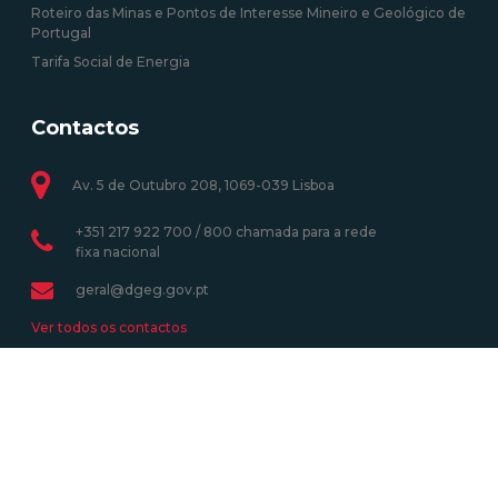
Roteiro das Minas e Pontos de Interesse Mineiro e Geológico de
Portugal
Tarifa Social de Energia
Contactos
Av. 5 de Outubro 208, 1069-039 Lisboa
+351 217 922 700 / 800 chamada para a rede
fixa nacional
geral@dgeg.gov.pt
Ver todos os contactos
Newsletter
Assine a Newsletter e receba as atividades mais recentes.
Subscrever