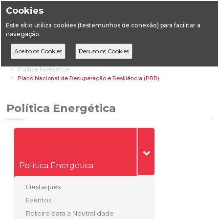
Cookies
Este sítio utiliza cookies (testemunhos de conexão) para facilitar a
navegação.
Home
Áreas Transversais
Relações Institucionais e de Mercado
Política Energética
Plano Nacional de Recuperação e Resiliência (PRR)
Política Energética
Política Energética
Destaques
Eventos
Roteiro para a Neutralidade