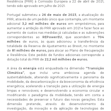
Resiliência (PRR) à Comissão Europeia a 22 de abril de 2021,
tendo sido aprovado em julho de 2021.
Portugal submeteu a
26 de maio de 2023
, a atualização do
PRR, através de um pedido único que contempla, um montante
adicional
3,2 mil milhões de euros
em empréstimos, para
aumentar a ambição do PRR aprovado em 2021 e fazer face ao
aumento de custos nas medidas já calculadas e as subvenções
correspondentes ao
REPowerEU
, que ascendem a
704
milhões
de euros, às quais adicionou a transferência da
totalidade da Reserva de Ajustamento ao Brexit, no montante
de
81 milhões de euros,
para alocar ao Plano de Recuperação
e Resiliência. Este pedido de fundos adicionais corresponde a
dotação total do PRR de
22,2 mil milhões de euros.
A área da
energia
está enquadrada na dimensão
“Transição
Climática”
, que inclui uma ambiciosa agenda de
sustentabilidade, alterando significativamente o panorama da
mobilidade, da descarbonização e da bioeconomia da eficiência
energética; acelerando a transição para a utilização de energia
limpas e renováveis; e desenvolvendo a economia circular e
modificando o paradigma da mobilidade, tendo em conta a
necessidades de preservar o futuro das novas gerações. Esta
dimensão pretende, através do desenvolvimento da
investigação, da inovação e da aplicação de tecnologias de