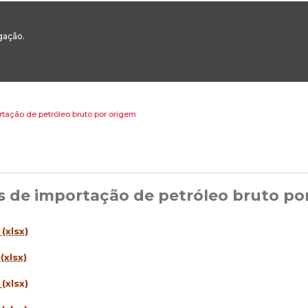
00
217 922 700 / 800 - chamada para a rede fixa nacional
Email Geral:
ge
egação.
ESTAQUES
ÁREAS SETORIAIS
ÁREAS TRANSVERSAIS
SERVIÇOS 
rtação de petróleo bruto por origem
s de importação de petróleo bruto po
(xlsx)
(xlsx)
4
(xlsx)