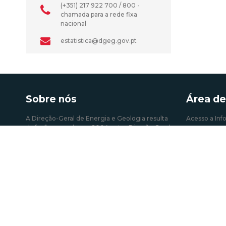
(+351) 217 922 700 / 800 -
chamada para a rede fixa
nacional
estatistica@dgeg.gov.pt
Sobre nós
Área de
A Direção-Geral de Energia e Geologia resulta
Acesso a Inf
da fusão operada em 2004 entre Direção Geral
Atividades e 
de Energia (DGE) e de parte do Instituto
Autoconsum
Geológico e Mineiro (IGM). É um órgão da
administração central do Estado que
Certificação 
prossegue a definição, implementação e
Informação 
avaliação de políticas públicas relativas à
energia e aos recursos geológicos, com o
Roteiro das 
objetivo de garantir a satisfação regular e
Mineiro e Ge
contínua das necessidades coletivas nos
Tarifa Social
setores que estão sob sua responsabilidade.
Mais sobre a DGEG