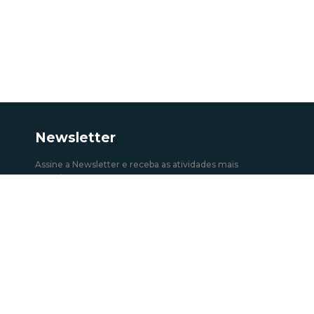
Newsletter
Assine a Newsletter e receba as atividades mais
recentes.
Subscrever
Ver todas as newsletters