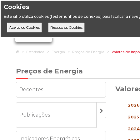
Cookies
Horário de Atendimento: 09:00 às 12:30 / 14:00 às 17:
Este sítio utiliza cookies (testemunhos de conexão) para facilitar a nav
A DGEG
D
Ignorar links de navegação
Home
Estatística
Energia
Preços de Energia
Valores de impo
Preços de Energia
Valore
Recentes
2026 
Publicações
2025 
202
Indicadores Energéticos