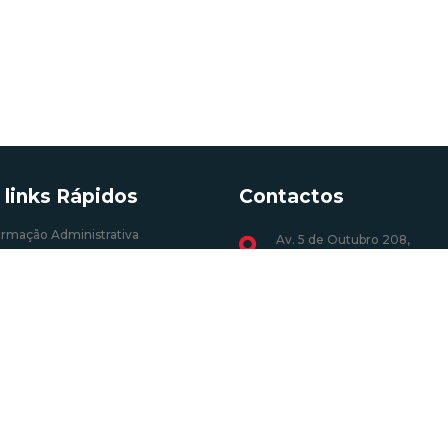
 links Rápidos
Contactos
ormação Administrativa
Av. 5 de Outubro 208,
1069-039 Lisboa
Profissões (energia elétrica)
o, CER e UPP
+351 217 922 700 / 800
chamada para a rede
Energética dos Edifícios
fixa nacional
Geográfica
geral@dgeg.gov.pt
Minas e Pontos de Interesse
ológico de Portugal
Ver todos os contactos
 de Energia