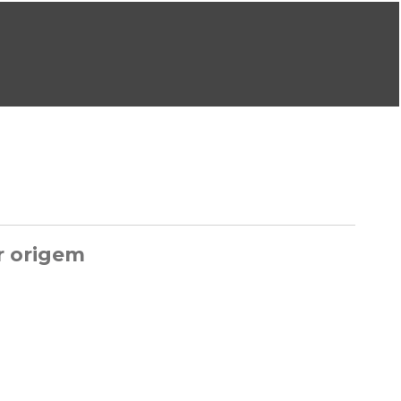
ral@dgeg.gov.pt
Imprensa:
imprensa@dgeg.gov.pt
ONLINE
ESTATÍSTICA
COMUNICAÇÃO
REPOSITÓRIO
FAQS
r origem