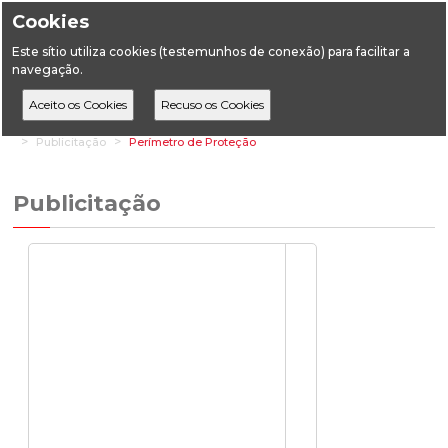
Cookies
Este sítio utiliza cookies (testemunhos de conexão) para facilitar a
navegação.
Home
Áreas Setoriais
Geologia
Recursos Hidrogeológicos
Publicitação
Perímetro de Proteção
Publicitação