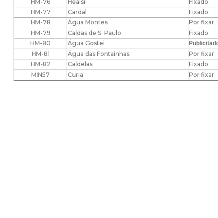
HM-76
Healsi
Fixado
HM-77
Cardal
Fixado
HM-78
Água Montes
Por fixar
HM-79
Caldas de S. Paulo
Fixado
HM-80
Água Gostei
Publicitad
HM-81
Água das Fontainhas
Por fixar
HM-82
Caldelas
Fixado
MIN57
Curia
Por fixar