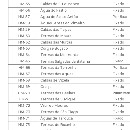
HM-55
Caldas de S. Lourenço
Fixado
HM-56
Água do Fastio
Fixado
HM-57
Água de Santo Antão
Por fixar
HM-58
Águas Santas do Vimeiro
Fixado
HM-59
Caldas das Taipas
Fixado
HM-60
Termas de Moura
Fixado
HM-62
Caldas das Murtas
Fixado
HM-63
Corgas-Buçaco
Fixado
HM-64
Termas da Moimenta
Fixado
HM-65
Termas Salgadas da Batalha
Fixado
HM-66
Termas da Terronha
Por fixar
HM-67
Termas das Águas
Fixado
HM-68
Caldas de Vizela
Fixado
HM-69
Granjal
Fixado
HM-70
Termas das Gaeiras
Publicitad
HM-71
Termas de S. Miguel
Fixado
HM-72
Vilar de Mouros
Fixado
HM-73
Termas de São Tiago
Fixado
HM-74
Águas de Tarouca
Fixado
HM-75
Termas do Bicanho
Fixado