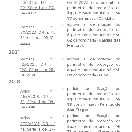
113/2023, DR n.º
05-01-2023
que delimita o
82, Série I de 27-
perímetro de proteção da
04-2023
água mineral natural n.º
HM-
77
denominada «
Cardal
».
aprova a delimitação do
Portaria n.º
perímetro de proteção da
20/2023, DR n.º 4,
água mineral natural n.º
HM-
Série I de 05-01-
62
denominada «
Caldas das
2023
Murtas
».
2021
Portaria n.º
aprova a delimitação do
125/2021, DR n.º
perímetro de proteção da
120, Série I de 23-
água mineral natural n.º
HM-
06-2021
07
denominada «
Luso
».
2018
pedido de fixação do
Aviso n.º
perímetro de proteção da
4657/2018, DR n.º
água mineral natural n.º
HM-
69, Série II de 09-
73
denominada «
Termas de
04-2018
São Tiago
».
pedido de fixação do
Aviso n.º
perímetro de proteção da
2720/2018, DR n.º
água mineral natural n.º
HM-
41, Série II de 27-
71
denominada «
Termas de