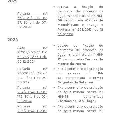
2025
aprova a fixação do
perímetro de proteção da
Portaria n.º
água mineral natural n.º
HM-
33/2025/1, DR n.º
06
denominada «
Caldas de
27, Série I de 07-
Monchique
» e revoga a
02-2025
Portaria n.º 238/2015, de 12
de agosto
.
2024
pedido de fixação do
Aviso n.º
perímetro de proteção da
26908/2024/2, DR
água mineral natural n.º
HM-
n.º 233, Série II de
12
denominada «
Termas do
02-12-2024
Monte da Pedra
».
Portaria n.º
fixa o perímetro de proteção
286/2024/1, DR n.º
do recurso n.º
HM-
214, Série I de 05-
65
denominada «
Termas
11-2024
Salgadas da Batalha
».
Portaria n.º
fixa o perímetro de proteção
202/2024/1, DR n.º
da água mineral natural n.º
172, Série I de 05-
HM-73
denominada
09-2024
«
Termas de São Tiago
».
Portaria n.º
fixa o perímetro de proteção
203/2024/1, DR n.º
da água mineral natural n.º