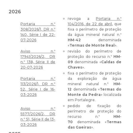
2026
revoga a
Portaria n.º
Portaria n.º
104/2016, de 22 de abril
, que
308/2026/1, DR n.º
fixa o perímetro de proteção
140, Série I de 22-
da água mineral natural n.º
07-2026
HM-42
denominada
«
Termas de Monte Real
».
Aviso n.º
revisão do perímetro de
17941/2026/2, DR
proteção do recurso n.º
HM-
n.º 138, Série II de
09
denominada «
Caldas de
20-07-2026
Chaves
».
fixa o perímetro de proteção
Portaria n.º
da exploração de água
113/2026/1, DR n.º
mineral natural n.º
HM-
52, Série I de 16-
12
denominada «
Termas do
03-2026
Monte da Pedra
» localizada
em Portalegre.
pedido de fixação do
Aviso n.º
perímetro de proteção do
5577/2026/2, DR
recurso n.º
HM-
n.º 51, Série II de 13-
70
denominada «
Termas
03-2026
das Gaeiras
».