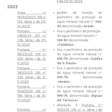
II de 03-10-2023.
2023
Aviso n.º
pedido de fixação do
19032/2023, DR n.º
perímetro de proteção da
192, Série II de 03-
água mineral natural n.º
HM-
10-2023
30
denominada «
Areal
».
Portaria n.º
fixa o perímetro de proteção
416/2023, DR n.º
da água mineral natural n.º
236, Série I de 07-
HM-82
denominada
12-2023
«
Caldelas
».
Portaria n.º
fixa o perímetro de proteção
383/2023, DR n.º
da água mineral natural n.º
225, Série I de 21-
HM-79
denominada «
Caldas
11-2023
de S. Paulo
».
Portaria n.º
fixa o perímetro de proteção
382/2023, DR n.º
da água mineral natural n.º
225, Série I de 21-
HM-76
denominada
11-2023
«
Healsi
».
Portaria n.º
fixa o perímetro de proteção
306/2023, DR n.º
da água mineral natural n.º
196, Série I de 10-
HM-74
denominada «
Águas
10-2023
de Tarouca
».
alteração à
Portaria n.º
Portaria n.º
19/2023, DR n.º 4, Série I de