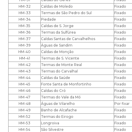
HM-32
Caldas de Moledo
Fixado
HM-33
Termas de São Pedro do Sul
Fixado
HM-34
Piedade
Fixado
HM-35
Caldas de S. Jorge
Fixado
HM-36
Termas da Sulfúrea
Fixado
HM-37
Caldas Santas de Carvalhelhos
Fixado
HM-39
Águas de Sandim
Fixado
HM-40
Caldas de Monção
Fixado
HM-41
Termas de S. Vicente
Fixado
HM-42
Termas de Monte Real
Fixado
HM-43
Termas do Carvalhal
Fixado
HM-44
Caldas da Saúde
Fixado
HM-45
Fonte Santa de Monfortinho
Fixado
HM-46
Caldas do Cró
Fixado
HM-47
Termas do Vale da Mó
Fixado
HM-48
Águas de Vilarelho
Por fixar
HM-49
Banho de Alcafache
Fixado
HM-52
Termas do Eirogo
Fixado
HM-53
Longroiva
Fixado
HM-54
São Silvestre
Fixado