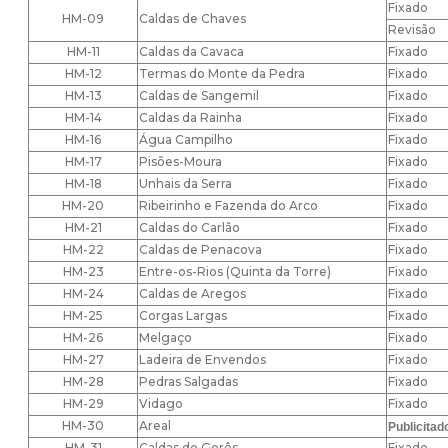
Fixado
HM-09
Caldas de Chaves
Revisão
HM-11
Caldas da Cavaca
Fixado
HM-12
Termas do Monte da Pedra
Fixado
HM-13
Caldas de Sangemil
Fixado
HM-14
Caldas da Rainha
Fixado
HM-16
Água Campilho
Fixado
HM-17
Pisões-Moura
Fixado
HM-18
Unhais da Serra
Fixado
HM-20
Ribeirinho e Fazenda do Arco
Fixado
HM-21
Caldas do Carlão
Fixado
HM-22
Caldas de Penacova
Fixado
HM-23
Entre-os-Rios (Quinta da Torre)
Fixado
HM-24
Caldas de Aregos
Fixado
HM-25
Corgas Largas
Fixado
HM-26
Melgaço
Fixado
HM-27
Ladeira de Envendos
Fixado
HM-28
Pedras Salgadas
Fixado
HM-29
Vidago
Fixado
HM-30
Areal
Publicitad
HM-31
Caldas do Gerês
Fixado