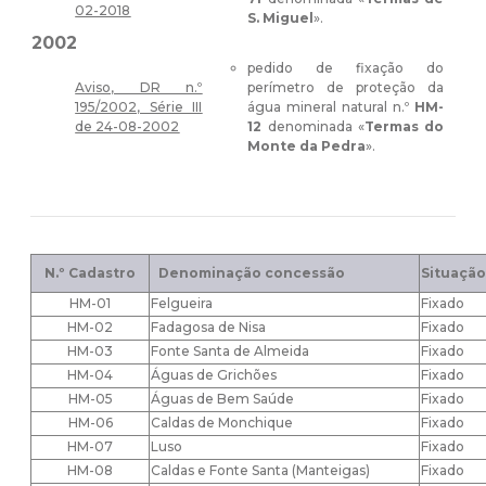
02-2018
S. Miguel
».
2002
pedido de fixação do
Aviso, DR n.º
perímetro de proteção da
195/2002, Série III
água mineral natural n.º
HM-
de 24-08-2002
12
denominada «
Termas do
Monte da Pedra
».
N.º Cadastro
Denominação concessão
Situaçã
HM-01
Felgueira
Fixado
HM-02
Fadagosa de Nisa
Fixado
HM-03
Fonte Santa de Almeida
Fixado
HM-04
Águas de Grichões
Fixado
HM-05
Águas de Bem Saúde
Fixado
HM-06
Caldas de Monchique
Fixado
HM-07
Luso
Fixado
HM-08
Caldas e Fonte Santa (Manteigas)
Fixado