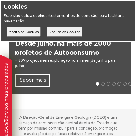
Cookies
Este sítio utiliza cookies (testemunhos de conexão) para facilitar a
navegação.
Desde julho, há mais de 2000
projetos de Autoconsumo
Coletivo em exploração
+ 837 projetos em exploração num mês (de junho para
Informações/Serviços mais procurados
julho)
Saber mais
A Direção-Geral de Energia e Geologia (DGEG) é um
serviço da administração central direta do Estado que
tem por missão contribuir para a conceção, promoção
e avaliação das políticas relativas à energia e aos