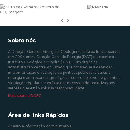
Previous
Next
Sobre nós
A Direção-Geral de Energia e Geologia resulta da fusão operada
em 2004 entre Direção Geral de Energia (DGE) e de parte do
Instituto Geológico e Mineiro (IGM). É um órgão da
administração central do Estado que prossegue a definição,
implementação e avaliação de políticas públicas relativas à
energia e aos recursos geológicos, com o objetivo de garantir a
satisfação regular e contínua das necessidades coletivas nos
setores que estão sob sua responsabilidade.
Mais sobre a DGEG
Área de links Rápidos
Acesso a Informação Administrativa