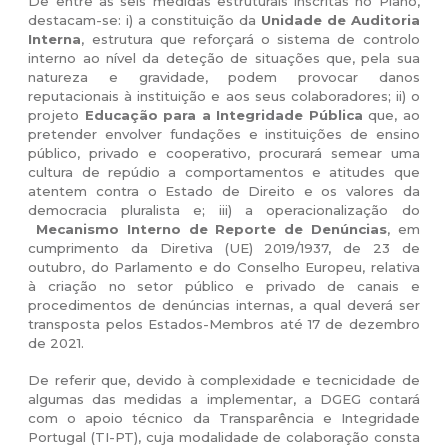
De entre as seis medidas estruturais inscritas no Plano,
destacam-se: i) a constituição da
Unidade de Auditoria
Interna
, estrutura que reforçará o sistema de controlo
interno ao nível da deteção de situações que, pela sua
natureza e gravidade, podem provocar danos
reputacionais à instituição e aos seus colaboradores; ii) o
projeto
Educação para a Integridade Pública
que, ao
pretender envolver fundações e instituições de ensino
público, privado e cooperativo, procurará semear uma
cultura de repúdio a comportamentos e atitudes que
atentem contra o Estado de Direito e os valores da
democracia pluralista e; iii) a operacionalização do
Mecanismo Interno de Reporte de Denúncias
, em
cumprimento da Diretiva (UE) 2019/1937, de 23 de
outubro, do Parlamento e do Conselho Europeu, relativa
à criação no setor público e privado de canais e
procedimentos de denúncias internas, a qual deverá ser
transposta pelos Estados-Membros até 17 de dezembro
de 2021.
De referir que, devido à complexidade e tecnicidade de
algumas das medidas a implementar, a DGEG contará
com o apoio técnico da Transparência e Integridade
Portugal (TI-PT), cuja modalidade de colaboração consta