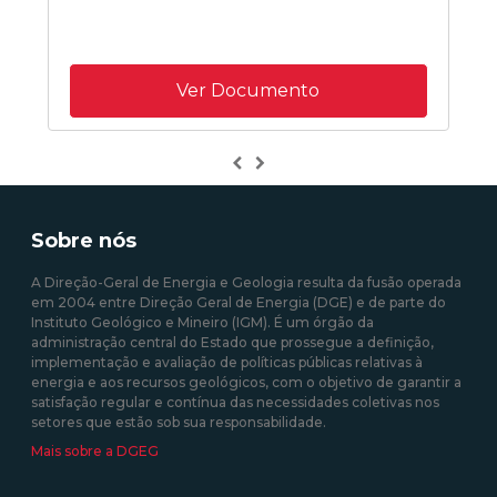
Ver Documento
Previous
Next
Sobre nós
A Direção-Geral de Energia e Geologia resulta da fusão operada
em 2004 entre Direção Geral de Energia (DGE) e de parte do
Instituto Geológico e Mineiro (IGM). É um órgão da
administração central do Estado que prossegue a definição,
implementação e avaliação de políticas públicas relativas à
energia e aos recursos geológicos, com o objetivo de garantir a
satisfação regular e contínua das necessidades coletivas nos
setores que estão sob sua responsabilidade.
Mais sobre a DGEG