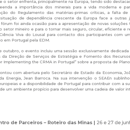
e o setor enfrenta, principalmente na Europa, tendo sido destac
enda a importância dos minerais para a vida moderna e para 
ção do Regulamento das matérias-primas críticas, a falta de
a situação de dependência crescente da Europa face a outras j
 fórum foi ainda ocasião para a apresentação de novas soluções 
 setor mineiro e para o tornar mais seguro, circular, eficiente e re
Ciência Viva do Lousal para contacto dos participantes com u
do em Portugal pela EDM.
e outubro, o evento incluiu uma sessão exclusivamente dedicada
s da Direção de Serviços de Estratégia e Fomento dos Recursos 
 for Implementing the CRMA in Portugal” sobre a proposta de Plano
ontou com abertura pelo Secretário de Estado da Economia, João 
da Energia, Jean Barroca. Na sua intervenção o SEAEn sublinho
uropeias e a disponibilidade de Portugal para contribuir com a s
 de um ambiente propício para desenvolver uma cadeia de valor in
tro de Parceiros – Roteiro das Minas |
26 e 27 de ju