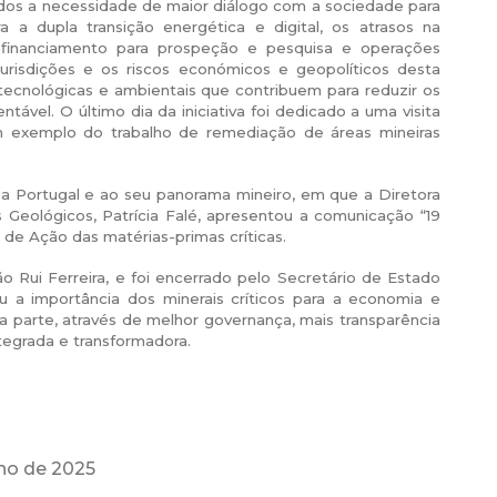
ados a necessidade de maior diálogo com a sociedade para
a dupla transição energética e digital, os atrasos na
 financiamento para prospeção e pesquisa e operações
urisdições e os riscos económicos e geopolíticos desta
tecnológicas e ambientais que contribuem para reduzir os
ntável. O último dia da iniciativa foi dedicado a uma visita
m exemplo do trabalho de remediação de áreas mineiras
 a Portugal e ao seu panorama mineiro, em que a Diretora
Geológicos, Patrícia Falé, apresentou a comunicação “19
 de Ação das matérias-primas críticas.
Rui Ferreira, e foi encerrado pelo Secretário de Estado
u a importância dos minerais críticos para a economia e
ua parte, através de melhor governança, mais transparência
tegrada e transformadora.
nho de 2025