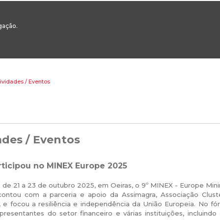
00
217 922 700 / 800 - chamada para a rede fixa nacional
Email Geral:
ge
egação.
ESTAQUES
ÁREAS SETORIAIS
ÁREAS TRANSVERSAIS
SERVIÇOS 
ividades / Eventos
ades / Eventos
ticipou no MINEX Europe 2025
 de 21 a 23 de outubro 2025, em Oeiras, o 9º MINEX - Europe Mini
ontou com a parceria e apoio da Assimagra, Associação Cluste
s, e focou a resiliência e independência da União Europeia. No 
epresentantes do setor financeiro e várias instituições, inclui