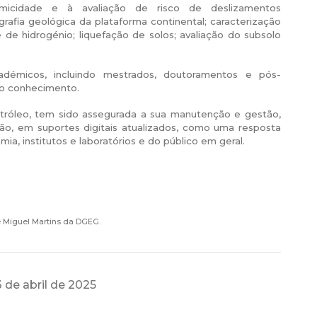
ismicidade e à avaliação de risco de deslizamentos
rafia geológica da plataforma continental; caracterização
e hidrogénio; liquefação de solos; avaliação do subsolo
démicos, incluindo mestrados, doutoramentos e pós-
do conhecimento.
etróleo, tem sido assegurada a sua manutenção e gestão,
ão, em suportes digitais atualizados, como uma resposta
ia, institutos e laboratórios e do público em geral.
é Miguel Martins da DGEG.
 de abril de 2025