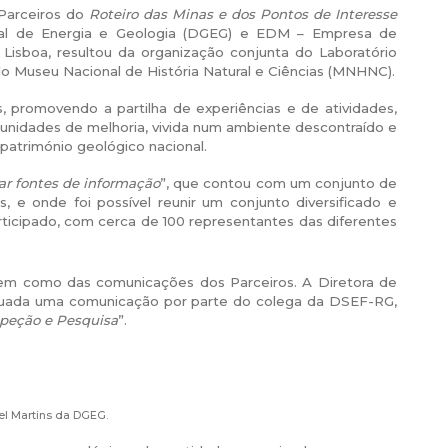
 Parceiros do
Roteiro das Minas e dos Pontos de Interesse
Geral de Energia e Geologia (DGEG) e EDM – Empresa de
 Lisboa, resultou da organização conjunta do Laboratório
 do Museu Nacional de História Natural e Ciências (MNHNC).
os, promovendo a partilha de experiências e de atividades,
tunidades de melhoria, vivida num ambiente descontraído e
património geológico nacional.
ar fontes de informação
”, que contou com um conjunto de
 e onde foi possível reunir um conjunto diversificado e
rticipado, com cerca de 100 representantes das diferentes
 bem como das comunicações dos Parceiros. A Diretora de
etuada uma comunicação por parte do colega da DSEF-RG,
speção e Pesquisa
”.
uel Martins da DGEG.