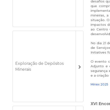
desafios qu
que compre
implementa
mineiras, 
situação. O
impactos do
ao Centro 
desenvolvi
No dia 21 d
de Serviço
Initiatives
O evento c
Exploração de Depósitos
Adjunto e 
Minerais
segurança e
e a criação
Minex 2025
XVI Encon