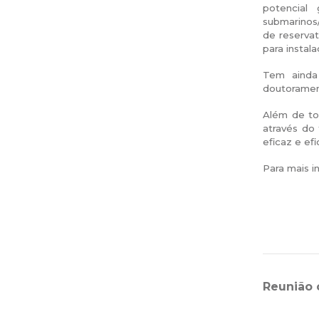
potencial
submarinos/
de reserva
para instal
Tem ainda
doutoramen
Além de to
através do
eficaz e ef
Para mais i
Reunião 