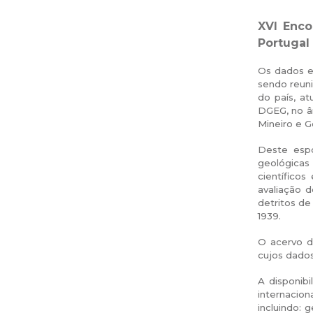
XVI
Encon
Portugal
Os dados e 
sendo reun
do país, a
DGEG, no â
Mineiro e G
Deste espó
geológicas
científicos
avaliação 
detritos de
1939.
O acervo d
cujos dados
A disponibi
internacion
incluindo: 