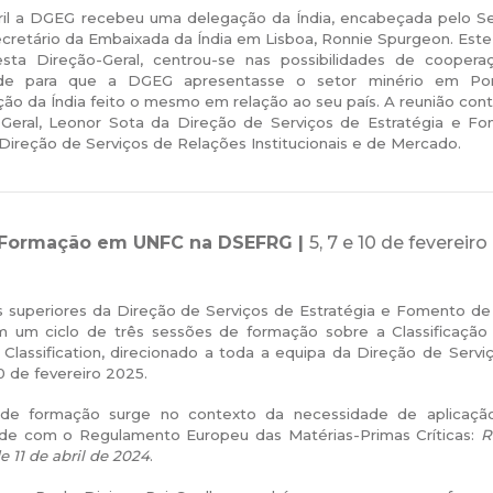
il a DGEG recebeu uma delegação da Índia, encabeçada pelo Secr
cretário da Embaixada da Índia em Lisboa, Ronnie Spurgeon. Este 
esta Direção-Geral, centrou-se nas possibilidades de cooperaç
ade para que a DGEG apresentasse o setor minério em Portu
ão da Índia feito o mesmo em relação ao seu país. A reunião con
-Geral, Leonor Sota da Direção de Serviços de Estratégia e Fo
a Direção de Serviços de Relações Institucionais e de Mercado.
 Formação em UNFC na DSEFRG |
5, 7 e 10 de fevereir
s superiores da Direção de Serviços de Estratégia e Fomento de 
 um ciclo de três sessões de formação sobre a Classificação
Classification, direcionado a toda a equipa da Direção de Serv
10 de fevereiro 2025.
 de formação surge no contexto da necessidade de aplicação
de com o Regulamento Europeu das Matérias-Primas Críticas:
R
e 11 de abril de 2024
.