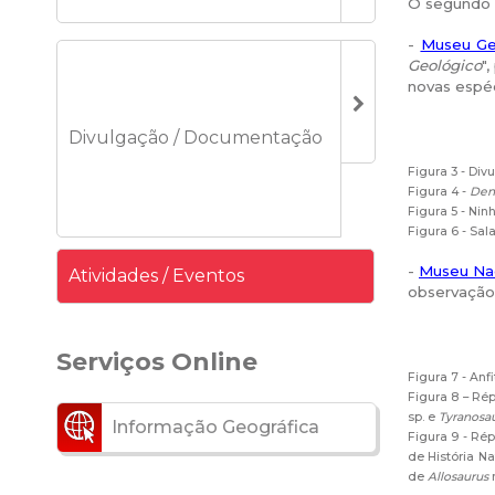
O segundo d
-
Museu Ge
Geológico
"
novas espéc
Divulgação / Documentação
Figura 3 - Di
Figura 4 -
Den
Figura 5 - Ni
Figura 6 - Sa
-
Museu Naci
Atividades / Eventos
observação 
Serviços Online
Figura 7 - An
Figura 8 – Ré
sp. e
Tyranosau
Informação Geográfica
Figura 9 - Ré
de História N
de
Allosaurus
n