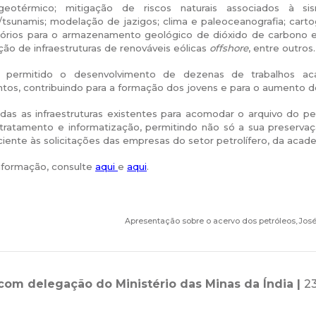
 geotérmico; mitigação de riscos naturais associados à s
tsunamis; modelação de jazigos; clima e paleoceanografia; cartog
tórios para o armazenamento geológico de dióxido de carbono e d
ação de infraestruturas de renováveis eólicas
offshore
, entre outros.
 permitido o desenvolvimento de dezenas de trabalhos aca
tos, contribuindo para a formação dos jovens e para o aumento 
das as infraestruturas existentes para acomodar o arquivo do p
 tratamento e informatização, permitindo não só a sua preservaç
iciente às solicitações das empresas do setor petrolífero, da academ
nformação, consulte
aqui
e
aqui
.
Apresentação sobre o acervo dos petróleos, Jos
com delegação do Ministério das Minas da Índia |
23