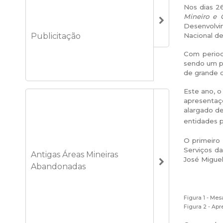
Nos dias 2
Mineiro e 
Desenvolvim
Publicitação
Nacional de
Com periodi
sendo um po
de grande c
Este ano, o
apresentaç
alargado de
entidades p
O primeiro
Serviços d
Antigas Áreas Mineiras
José Miguel
Abandonadas
Figura 1 - Me
Figura 2 - Ap