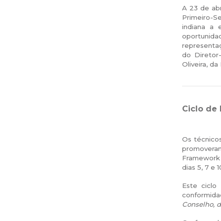
A 23 de abr
Primeiro-Se
indiana a 
oportunid
representaç
do Diretor
Oliveira, d
Ciclo de
Os técnico
promoveram
Framework 
dias 5, 7 e 
Este ciclo
conformida
Conselho, d