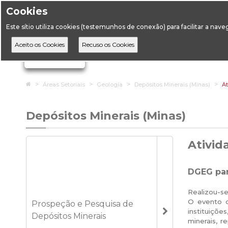
Cookies
Horário de Atendimento: 09:00 às 12:30 / 14:00 às 17:
Este sítio utiliza cookies (testemunhos de conexão) para facilitar a nav
A DGEG
D
Ignorar links de navegação
Home
Áreas Setoriais
Geologia
Depósitos Minerais (Minas)
At
Depósitos Minerais (Minas)
Ativid
DGEG par
Realizou-se
O evento c
Prospeção e Pesquisa de
instituiçõe
Depósitos Minerais
minerais, r