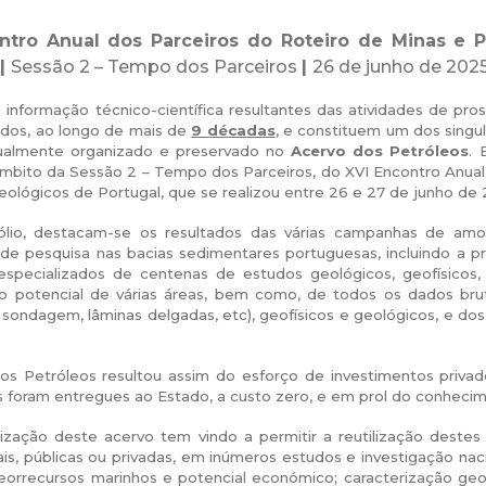
tro Anual dos Parceiros do Roteiro de Minas e P
 |
Sessão 2 – Tempo dos Parceiros
|
26 de junho de 202
informação técnico-científica resultantes das atividades de pros
idos, ao longo de mais de
9 décadas
, e constituem um dos singu
tualmente organizado e preservado no
Acervo dos Petróleos
. 
mbito da Sessão 2 – Tempo dos Parceiros, do XVI Encontro Anual 
eológicos de Portugal, que se realizou entre 26 e 27 de junho de
lio, destacam-se os resultados das várias campanhas de am
 de pesquisa nas bacias sedimentares portuguesas, incluindo a p
 especializados de centenas de estudos geológicos, geofísicos, 
do potencial de várias áreas, bem como, de todos os dados brut
 sondagem, lâminas delgadas, etc), geofísicos e geológicos, e d
os Petróleos resultou assim do esforço de investimentos privad
 foram entregues ao Estado, a custo zero, e em prol do conhecime
lização deste acervo tem vindo a permitir a reutilização destes
ais, públicas ou privadas, em inúmeros estudos e investigação naci
georrecursos marinhos e potencial económico; caracterização ge