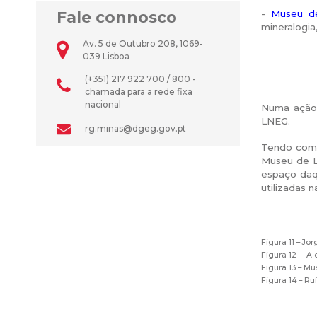
Fale connosco
-
Museu de
mineralogia
Av. 5 de Outubro 208, 1069-
039 Lisboa
(+351) 217 922 700 / 800 -
chamada para a rede fixa
nacional
Numa ação 
LNEG.
rg.minas@dgeg.gov.pt
Tendo como
Museu de L
espaço daqu
utilizadas 
Figura 11 – J
Figura 12 – A
Figura 13 – M
Figura 14 – Ru