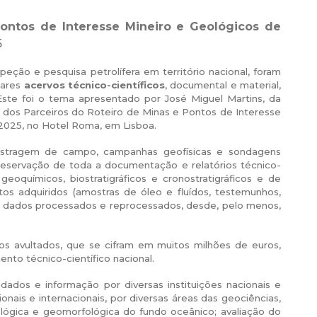
ontos de Interesse Mineiro e Geológicos de
5
peção e pesquisa petrolífera em território nacional, foram
lares
acervos técnico-científicos
, documental e material,
Este foi o tema apresentado por José Miguel Martins, da
dos Parceiros do Roteiro de Minas e Pontos de Interesse
 2025, no Hotel Roma, em Lisboa.
ostragem de campo, campanhas geofísicas e sondagens
reservação de toda a documentação e relatórios técnico-
geoquímicos, biostratigráficos e cronostratigráficos e de
os adquiridos (amostras de óleo e fluídos, testemunhos,
os dados processados e reprocessados, desde, pelo menos,
os avultados, que se cifram em muitos milhões de euros,
nto técnico-científico nacional.
 dados e informação por diversas instituições nacionais e
onais e internacionais, por diversas áreas das geociências,
ológica e geomorfológica do fundo oceânico; avaliação do