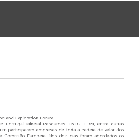
ral@dgeg.gov.pt
Imprensa:
imprensa@dgeg.gov.pt
ONLINE
ESTATÍSTICA
COMUNICAÇÃO
REPOSITÓRIO
FAQS
ng and Exploration Forum.
r Portugal Mineral Resources, LNEG, EDM, entre outras
fórum participaram empresas de toda a cadeia de valor dos
ndo a Comissão Europeia. Nos dois dias foram abordados os