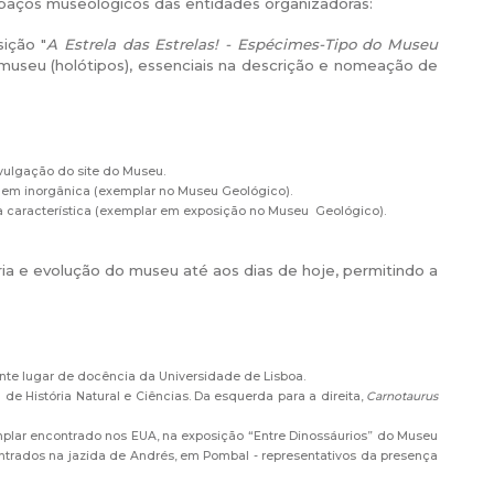
espaços museológicos das entidades organizadoras:
ição "
A Estrela das Estrelas! - Espécimes-Tipo do Museu
 museu (holótipos), essenciais na descrição e nomeação de
ulgação do site do Museu.
gem inorgânica (exemplar no Museu Geológico).
a característica (exemplar em exposição no Museu Geológico).
ria e evolução do museu até aos dias de hoje, permitindo a
ente lugar de docência da Universidade de Lisboa.
e História Natural e Ciências. Da esquerda para a direita,
Carnotaurus
emplar encontrado nos EUA, na exposição “Entre Dinossáurios” do Museu
ntrados na jazida de Andrés, em Pombal - representativos da presença