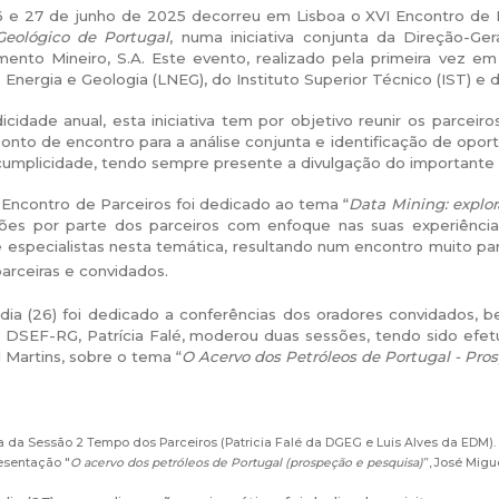
6 e 27 de junho de 2025 decorreu em Lisboa o XVI Encontro de
Geológico de Portugal
, numa iniciativa conjunta da Direção-
ento Mineiro, S.A. Este evento, realizado pela primeira vez em
 Energia e Geologia (LNEG), do Instituto Superior Técnico (IST) e
cidade anual, esta iniciativa tem por objetivo reunir os parceir
nto de encontro para a análise conjunta e identificação de opor
umplicidade, tendo sempre presente a divulgação do importante 
 Encontro de Parceiros foi dedicado ao tema “
Data Mining: explor
ões por parte dos parceiros com enfoque nas suas experiências,
 especialistas nesta temática, resultando num encontro muito pa
arceiras e convidados.
 dia (26) foi dedicado a conferências dos oradores convidados,
a DSEF-RG, Patrícia Falé, moderou duas sessões, tendo sido ef
 Martins, sobre o tema “
O Acervo dos Petróleos de Portugal - Pro
sa da Sessão 2 Tempo dos Parceiros (Patricia Falé da DGEG e Luis Alves da EDM).
resentação "
O acervo dos petróleos de Portugal (prospeção e pesquisa)
”, José Mig