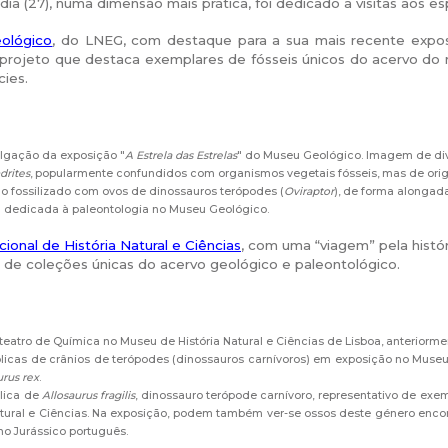
ia (27), numa dimensão mais prática, foi dedicado a visitas aos 
ológico
, do LNEG, com destaque para a sua mais recente expos
, projeto que destaca exemplares de fósseis únicos do acervo do
ies.
vulgação da exposição "
A Estrela das Estrelas
" do Museu Geológico. Imagem de div
drites
, popularmente confundidos com organismos vegetais fósseis, mas de ori
nho fossilizado com ovos de dinossauros terópodes (
Oviraptor
), de forma alongad
la dedicada à paleontologia no Museu Geológico.
onal de História Natural e Ciências
, com uma “viagem” pela histó
de coleções únicas do acervo geológico e paleontológico.
fiteatro de Química no Museu de História Natural e Ciências de Lisboa, anteriorm
plicas de crânios de terópodes (dinossauros carnívoros) em exposição no Museu d
rus rex
.
plica de
Allosaurus fragilis
, dinossauro terópode carnívoro, representativo de ex
atural e Ciências. Na exposição, podem também ver-se ossos deste género enco
o Jurássico português.