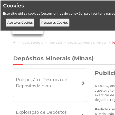
Cookies
Horário de Atendimento: 09:00 às 12:30 / 14:00 às 17:
Este sítio utiliza cookies (testemunhos de conexão) para facilitar a nav
A DGEG
D
Ignorar links de navegação
Home
Áreas Setoriais
Geologia
Depósitos Minerais (Minas)
Pu
Depósitos Minerais (Minas)
Public
Prospeção e Pesquisa de
Depósitos Minerais
A DGEG, enq
agosto, alte
exercício de
de junho, re
Pedidos e
Exploração de Depósitos
A atribuição