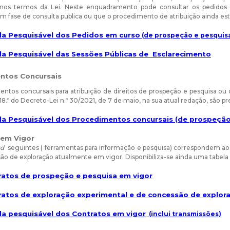
o nos termos da Lei. Neste enquadramento pode consultar os pedidos 
 fase de consulta publica ou que o procedimento de atribuição ainda est
la Pesquisável dos Pedidos em curso
(de prospeção e pesquisa
la Pesquisável das Sessões Públicas de Esclarecimento
ntos Concursais
ntos concursais para atribuição de direitos de prospeção e pesquisa ou
e 18.º do Decreto-Lei n.º 30/2021, de 7 de maio, na sua atual redação, são p
la Pesquisável dos Procedimentos concursais (de prospeção
 em Vigor
rd
seguintes ( ferramentas para informação e pesquisa) correspondem aos
ão de exploração atualmente em vigor. Disponibiliza-se ainda uma tabela 
ratos de prospeção e pesquisa em vigor
ratos de exploração experimental e de concessão de explora
la pesquisável dos Contratos em vigor
(inclui transmissões)