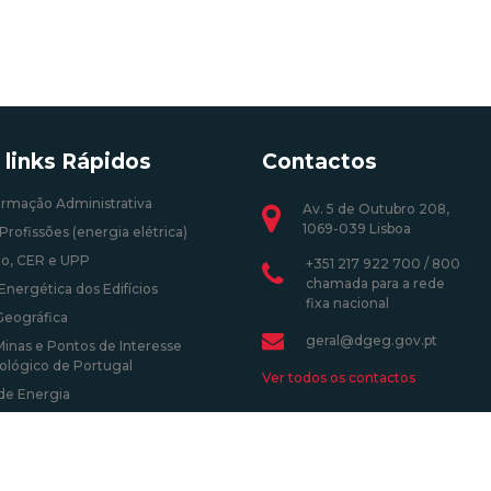
 links Rápidos
Contactos
ormação Administrativa
Av. 5 de Outubro 208,
1069-039 Lisboa
Profissões (energia elétrica)
o, CER e UPP
+351 217 922 700 / 800
chamada para a rede
Energética dos Edifícios
fixa nacional
Geográfica
geral@dgeg.gov.pt
Minas e Pontos de Interesse
ológico de Portugal
Ver todos os contactos
 de Energia