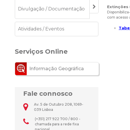
Extinções 
Divulgação / Documentação
Disponibiliz
com acesso a
Tabel
Atividades / Eventos
Serviços Online
Informação Geográfica
Fale connosco
Av. 5 de Outubro 208, 1069-
039 Lisboa
(+351) 217 922 700 / 800 -
chamada para a rede fixa
nacional