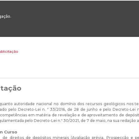
00
217 922 700 / 800 - chamada para a rede fixa nacional
Email Geral:
ge
egação.
ESTAQUES
ÁREAS SETORIAIS
ÁREAS TRANSVERSAIS
SERVIÇOS 
blicitação
itação
uanto autoridade nacional no domínio dos recursos geológicos nos ter
rado pelo Decreto-Lei n. º 33/2016, de 28 de junho e pelo Decreto-Lei n
 competências em matéria de revelação e de aproveitamento de depósitos 
gulamentada pelo Decreto-Lei n.º 30/2021, de 7 de maio, na sua redação a
m Curso
 de direitos de depósitos minerais (Avaliação prévia, Prospecção e p