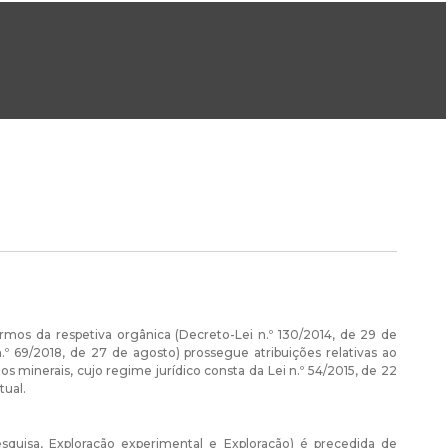
ral@dgeg.gov.pt
Imprensa:
imprensa@dgeg.gov.pt
ONLINE
ESTATÍSTICA
COMUNICAÇÃO
REPOSITÓRIO
FAQS
mos da respetiva orgânica (Decreto-Lei n.º 130/2014, de 29 de
.º 69/2018, de 27 de agosto) prossegue atribuições relativas ao
minerais, cujo regime jurídico consta da Lei n.º 54/2015, de 22
tual.
esquisa, Exploração experimental e Exploração) é precedida de