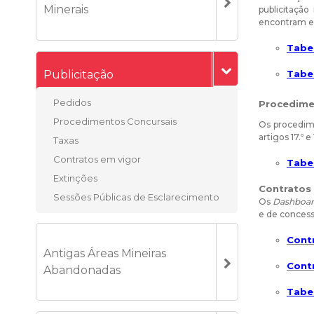
Minerais
publicitaçã
encontram em
Tabe
Publicitação
Tabe
Pedidos
Procedime
Procedimentos Concursais
Os procedime
artigos 17.º 
Taxas
Contratos em vigor
Tabe
Extinções
Contratos
Sessões Públicas de Esclarecimento
Os
Dashboa
e de concess
Cont
Antigas Áreas Mineiras
Cont
Abandonadas
Tabe