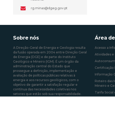
rg.minas@dgeg.gov.pt
Sobre nós
Área de
A Direção-Geral de Energia e Geologia resulta
Acesso a Inf
da fusão operada em 2004 entre Direção Geral
Atividades e 
de Energia (DGE) e de parte do Instituto
Autoconsum
Geológico e Mineiro (IGM). É um órgão da
administração central do Estado que
Certificação 
prossegue a definição, implementação e
Informação 
avaliação de políticas públicas relativas à
energia e aos recursos geológicos, com o
Roteiro das 
objetivo de garantir a satisfação regular e
Mineiro e Ge
contínua das necessidades coletivas nos
Tarifa Social
setores que estão sob sua responsabilidade.
Mais sobre a DGEG