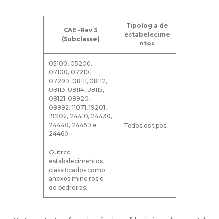
Tipologia de
CAE -Rev 3
estabelecime
(Subclasse)
ntos
05100, 05200,
07100, 07210,
07290, 08111, 08112,
08113, 08114, 08115,
08121, 08920,
08992, 11071, 19201,
19202, 24410, 24430,
24440, 24450 e
Todos os tipos
24460.
Outros
estabelecimentos
classificados como
anexos mineiros e
de pedreiras.