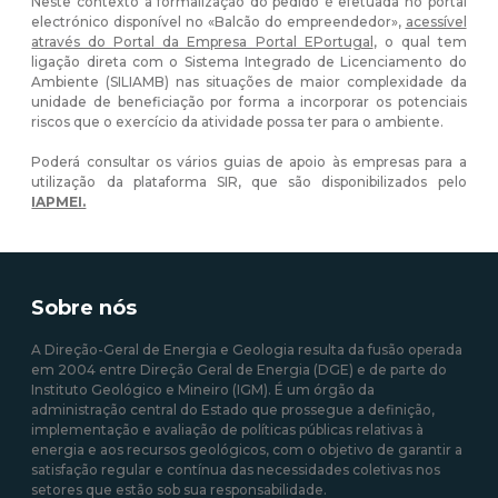
Neste contexto a formalização do pedido é efetuada no portal
electrónico disponível no «Balcão do empreendedor»,
acessível
através do Portal da Empresa Portal EPortugal
, o qual tem
ligação direta com o Sistema Integrado de Licenciamento do
Ambiente (SILIAMB) nas situações de maior complexidade da
unidade de beneficiação por forma a incorporar os potenciais
riscos que o exercício da atividade possa ter para o ambiente.
Poderá consultar os vários guias de apoio às empresas para a
utilização da plataforma SIR, que são disponibilizados pelo
IAPMEI.
Sobre nós
A Direção-Geral de Energia e Geologia resulta da fusão operada
em 2004 entre Direção Geral de Energia (DGE) e de parte do
Instituto Geológico e Mineiro (IGM). É um órgão da
administração central do Estado que prossegue a definição,
implementação e avaliação de políticas públicas relativas à
energia e aos recursos geológicos, com o objetivo de garantir a
satisfação regular e contínua das necessidades coletivas nos
setores que estão sob sua responsabilidade.