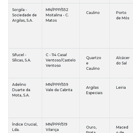
Sorgila -
MN/PPP/552
Caulino
Porto
Sociedade de
Moitalina - C.
de Mós
Argilas, S.A.
Matos
Sifucel -
C - 114 Casal
Quartzo
Alcácer
Sílicas, S.A.
Ventoso/Castelo
e
do Sal
Ventoso
Caulino
Adelino
MN/PPP/559
Argilas
Leiria
Duarte da
Vale da Cabrita
Especiais
Mota, S.A.
Índice Crucial,
MN/PPP/519
Ouro,
Maced
Lda.
Vilariça
Prata,
o de