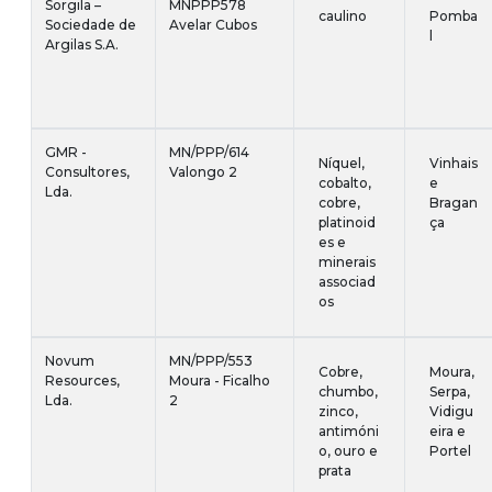
Sorgila –
MNPPP578
caulino
Pomba
Sociedade de
Avelar Cubos
l
Argilas S.A.
GMR -
MN/PPP/614
Níquel,
Vinhais
Consultores,
Valongo 2
cobalto,
e
Lda.
cobre,
Bragan
platinoid
ça
es e
minerais
associad
os
Novum
MN/PPP/553
Cobre,
Moura,
Resources,
Moura - Ficalho
chumbo,
Serpa,
Lda.
2
zinco,
Vidigu
antimóni
eira e
o, ouro e
Portel
prata