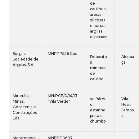
de
caulinos,
areias
silicosas
e outras
argilas
especiais
Sorgila -
MNPPP556 Cós
Depósito
Alcoba
Sociedade de
s
ça
Argilas, S.A.
minerais
de
caulino
Minerália -
MN/PCE/0/14/13
volfrâmi
Vila
Minas,
"Vila Verde"
o,
Real,
Geotecnia e
estanho,
Sabros
Construções
prata e
a
Lda.
chumbo
Motamineral -
MNPPP0607