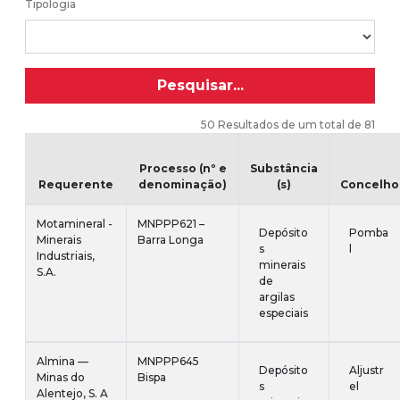
Tipologia
Pesquisar...
50 Resultados de um total de 81
Processo (nº e
Substância
Requerente
denominação)
(s)
Concelho
Motamineral -
MNPPP621 –
Depósito
Pomba
Minerais
Barra Longa
s
l
Industriais,
minerais
S.A.
de
argilas
especiais
Almina —
MNPPP645
Depósito
Aljustr
Minas do
Bispa
s
el
Alentejo, S. A