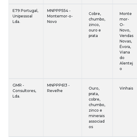
E79 Portugal,
MNPPP554 -
Cobre,
Monte
Unipessoal
Montemor-o-
chumbo,
mor-
Lda.
Novo
zinco,
O-
ouro e
Novo,
prata
Vendas
Novas,
Évora,
Viana
do
Alentej
o
GMR -
MNPPP613 -
Ouro,
Vinhais
Consultores,
Revelhe
prata,
Lda.
cobre,
chumbo,
zinco e
minerais
associad
os