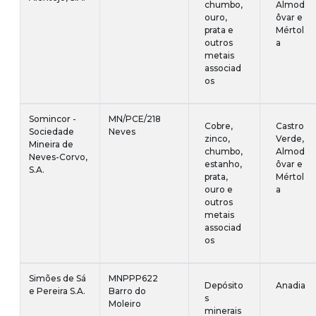
chumbo,
Almod
ouro,
ôvar e
prata e
Mértol
outros
a
metais
associad
os
Somincor -
MN/PCE/218
Cobre,
Castro
Sociedade
Neves
zinco,
Verde,
Mineira de
chumbo,
Almod
Neves-Corvo,
estanho,
ôvar e
S.A.
prata,
Mértol
ouro e
a
outros
metais
associad
os
Simões de Sá
MNPPP622
Depósito
Anadia
e Pereira S.A.
Barro do
s
Moleiro
minerais