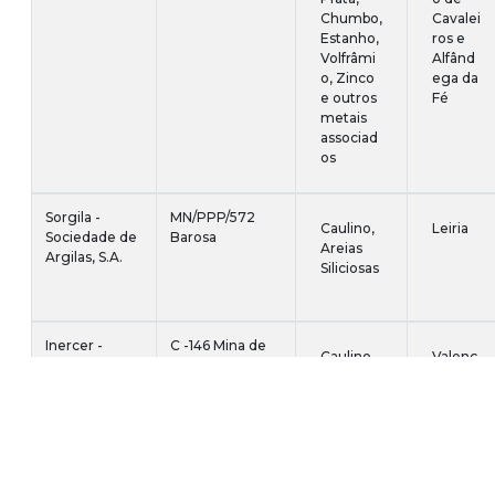
Chumbo,
Cavalei
Estanho,
ros e
Volfrâmi
Alfând
o, Zinco
ega da
e outros
Fé
metais
associad
os
Sorgila -
MN/PPP/572
Caulino,
Leiria
Sociedade de
Barosa
Areias
Argilas, S.A.
Siliciosas
Inercer -
C -146 Mina de
Caulino
Valenç
Godos e
Passos
a
Areias, Lda.