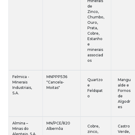
minerais
de
Zinco,
Chumbo,
Ouro,
Prata,
Cobre,
Estanho
e
minerais
associad
os
Felmica -
MNPPP536
Quartzo
Mangu
Minerais
"Cancela-
e
alde e
Industriais,
Moitas"
Feldspat
Fornos
S.A.
o
de
Algodr
es
Almina –
MN/PCE/820
Cobre,
Castro
Minas do
Albernôa
zinco,
Verde,
Alentejo, S.A.