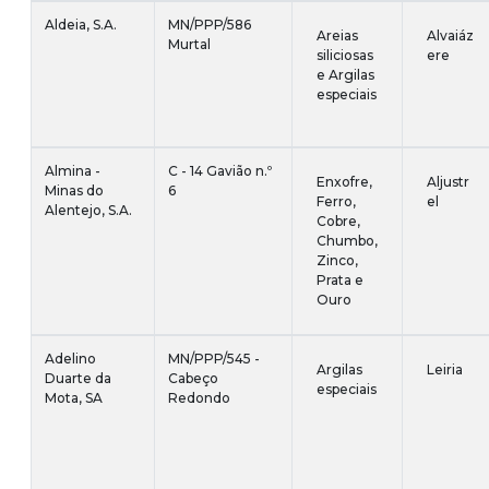
Aldeia, S.A.
MN/PPP/586
Areias
Alvaiáz
Murtal
siliciosas
ere
e Argilas
especiais
Almina -
C - 14 Gavião n.º
Enxofre,
Aljustr
Minas do
6
Ferro,
el
Alentejo, S.A.
Cobre,
Chumbo,
Zinco,
Prata e
Ouro
Adelino
MN/PPP/545 -
Argilas
Leiria
Duarte da
Cabeço
especiais
Mota, SA
Redondo