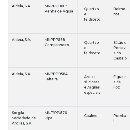
Aldeia, S.A.
MNPPP0605
Quartzo
Belmo
Penha de Águia
e
nte
feldspato
Aldeia, S.A.
MNPPP588
Quartzo
Sátão e
Companheiro
e
Penalv
feldspato
a do
Castelo
Aldeia, S.A.
MNPPP0584
Areias
Figueir
Feiteira
siliciosas
a da
e Argilas
Foz
especiais
Sorgila -
MN/PPP/576
Caulino
Pomba
Sociedade de
Pipa
l
Argilas, S.A.