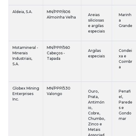
Aldeia, S.A.
MN/PPP/606
Areias
Marinh
Almoinha Velha
siliciosas
a
e argilas
Grande
especiais
Motamineral -
MN/PPP/560
Argilas
Condei
Minerais
Cabeços -
especiais
xa e
Industriais,
Tapada
Coimbr
S.A.
a
Globex Mining
MN/PPP/530
Ouro,
Penafi
Enterprises
Valongo
Prata,
el,
Inc.
Antimón
Parede
io,
s e
Cobre,
Gondo
Chumbo,
mar
Zinco e
Metais
Associad