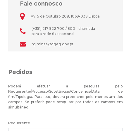
Fale connosco
Av. 5 de Outubro 208, 1069-039 Lisboa
(+351) 217 922 700 / 800 - chamada
para a rede fixa nacional
rg.minas@dgeg.gov.pt
Pedidos
Poderá efetuar a pesquisa pelo
Requerente/Processo/Substâncias/Concelhos/Data de
fim/Tipologia. Para isso, deverá preencher pelo menos um dos
campos. Se preferir pode pesquisar por todos os campos em
simultâneo.
Requerente