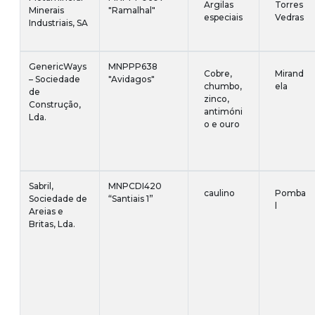
Argilas
Torres
Minerais
"Ramalhal"
especiais
Vedras
Industriais, SA
GenericWays
MNPPP638
Cobre,
Mirand
– Sociedade
"Avidagos"
chumbo,
ela
de
zinco,
Construção,
antimóni
Lda.
o e ouro
Sabril,
MNPCDI420
caulino
Pomba
Sociedade de
“Santiais 1”
l
Areias e
Britas, Lda.