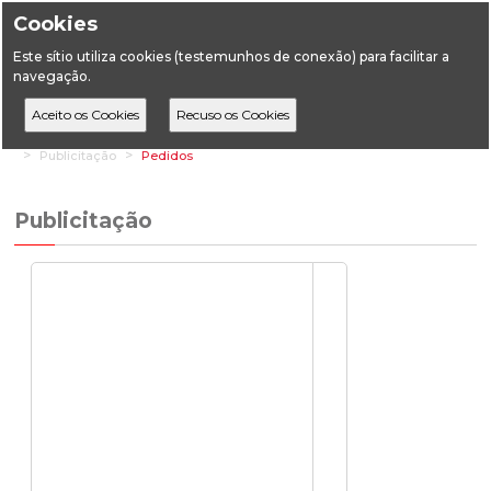
Cookies
Este sítio utiliza cookies (testemunhos de conexão) para facilitar a
navegação.
Home
Áreas Setoriais
Geologia
Depósitos Minerais (Minas)
Publicitação
Pedidos
Publicitação