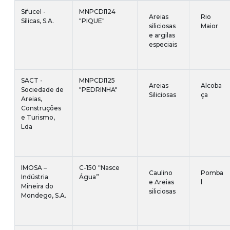
Sifucel -
MNPCDI124
Areias
Rio
Sílicas, S.A.
"PIQUE"
siliciosas
Maior
e argilas
especiais
SACT -
MNPCDI125
Areias
Alcoba
Sociedade de
"PEDRINHA"
Siliciosas
ça
Areias,
Construções
e Turismo,
Lda
IMOSA –
C-150 “Nasce
Caulino
Pomba
Indústria
Água”
e Areias
l
Mineira do
siliciosas
Mondego, S.A.