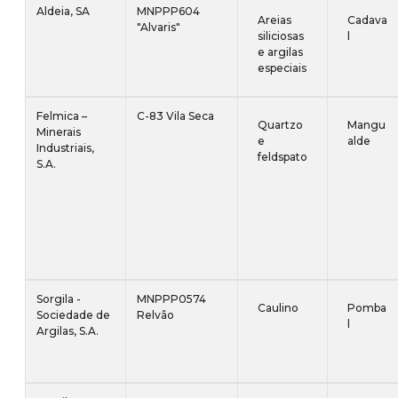
Aldeia, SA
MNPPP604
Areias
Cadava
"Alvaris"
siliciosas
l
e argilas
especiais
Felmica –
C-83 Vila Seca
Quartzo
Mangu
Minerais
e
alde
Industriais,
feldspato
S.A.
Sorgila -
MNPPP0574
Caulino
Pomba
Sociedade de
Relvão
l
Argilas, S.A.