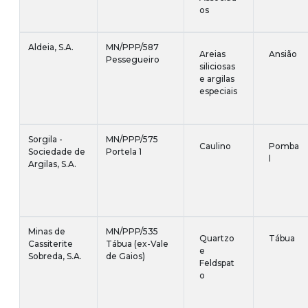
os
Aldeia, S.A.
MN/PPP/587
Areias
Ansião
Pessegueiro
siliciosas
e argilas
especiais
Sorgila -
MN/PPP/575
Caulino
Pomba
Sociedade de
Portela 1
l
Argilas, S.A.
Minas de
MN/PPP/535
Quartzo
Tábua
Cassiterite
Tábua (ex-Vale
e
Sobreda, S.A.
de Gaios)
Feldspat
o