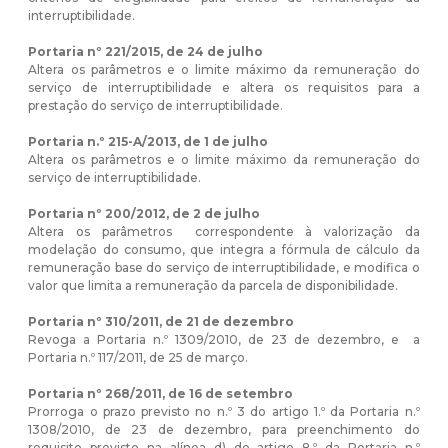
interruptibilidade.
Portaria
nº 221/2015, de
24 de julho
Altera os parâmetros e o limite máximo da remuneração do
serviço de interruptibilidade e altera os requisitos para a
prestação do serviço de interruptibilidade.
Portaria
n.º 215-A/2013, de
1 de julho
Altera os parâmetros e o limite máximo da remuneração do
serviço de interruptibilidade.
Portaria
nº 200/2012, de
2 de julho
Altera os parâmetros correspondente à valorização da
modelação do consumo, que integra a fórmula de cálculo da
remuneração base do serviço de interruptibilidade, e modifica o
valor que limita a remuneração da parcela de disponibilidade.
Portaria
nº 310/2011, de
21 de dezembro
Revoga a Portaria n.º 1309/2010, de 23 de dezembro, e a
Portaria n.º 117/2011, de 25 de março.
Portaria
nº 268/2011, de
16 de setembro
Prorroga o prazo previsto no n.º 3 do artigo 1.º da Portaria n.º
1308/2010, de 23 de dezembro, para preenchimento do
requisito previsto na alínea d) do artigo 8.º da Portaria n.º