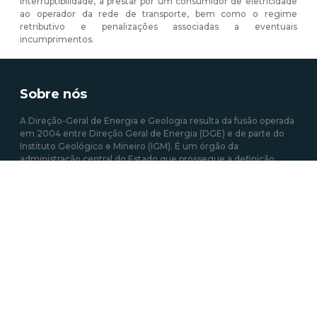
interruptibilidade, a prestar por um consumidor de eletricidade
ao operador da rede de transporte, bem como o regime
retributivo e penalizações associadas a eventuais
incumprimentos.
Sobre nós
A Direção-Geral de Energia e Geologia resulta da fusão operada
em 2004 entre Direção Geral de Energia (DGE) e de parte do
Instituto Geológico e Mineiro (IGM). É um órgão da
administração central do Estado que prossegue a definição,
implementação e avaliação de políticas públicas relativas à
energia e aos recursos geológicos, com o objetivo de garantir a
satisfação regular e contínua das necessidades coletivas nos
setores que estão sob sua responsabilidade.
Mais sobre a DGEG
Área de links Rápidos
Acesso a Informação Administrativa