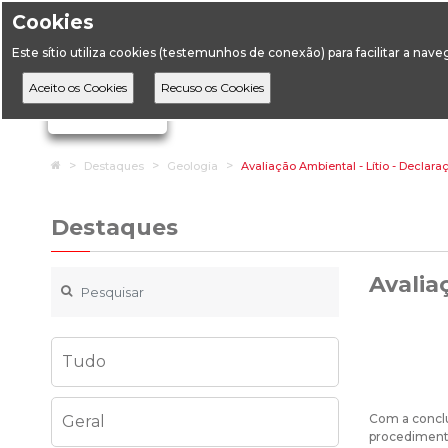
Cookies
Horário de Atendimento: 09:00 às 12:30 / 14:00 às 17:
Este sítio utiliza cookies (testemunhos de conexão) para facilitar a nav
A DGEG
D
Ignorar links de navegação
Home
Destaques
Geologia
Avaliação Ambiental - Lítio - Declar
Destaques
Avalia
Tudo
Com a conclu
Geral
procedimento