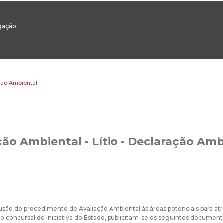
00
217 922 700 / 800 - chamada para a rede fixa nacional
Email Geral:
ge
egação.
ESTAQUES
ÁREAS SETORIAIS
ÁREAS TRANSVERSAIS
SERVIÇOS 
ação Ambiental
ção Ambiental - Lítio - Declaração Amb
são do procedimento de Avaliação Ambiental às áreas potenciais para atrib
 concursal de iniciativa do Estado, publicitam-se os seguintes document