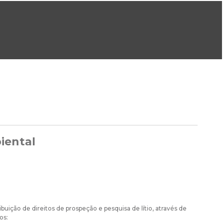
ral@dgeg.gov.pt
Imprensa:
imprensa@dgeg.gov.pt
ONLINE
ESTATÍSTICA
COMUNICAÇÃO
REPOSITÓRIO
FAQS
iental
uição de direitos de prospeção e pesquisa de lítio, através de
os: