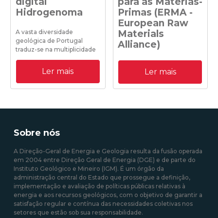
digital
para as Matérias-
Hidrogenoma
Primas (ERMA -
European Raw
A vasta diversidade
Materials
geológica de Portugal
Alliance)
traduz-se na multiplicidade
de Águas Minerais Naturais
A DGEG participou em
com composições físico-
Ler mais
Ler mais
29/9/2020 no evento de
químicas e microbiológicas
lançamento da Aliança
únicas.
Europeia para as Matérias
Primas o qual foi organizado
pela Comissão Europeia e
contou com a participação
10/12/2019 11:00:00
de diversas entidades
Sobre nós
europeias, stakeholders,
empresas, associações
A Direção-Geral de Energia e Geologia resulta da fusão operada
industriais e ONGs.
em 2004 entre Direção Geral de Energia (DGE) e de parte do
Instituto Geológico e Mineiro (IGM). É um órgão da
administração central do Estado que prossegue a definição,
06/10/2020 12:00:00
implementação e avaliação de políticas públicas relativas à
energia e aos recursos geológicos, com o objetivo de garantir a
satisfação regular e contínua das necessidades coletivas nos
setores que estão sob sua responsabilidade.