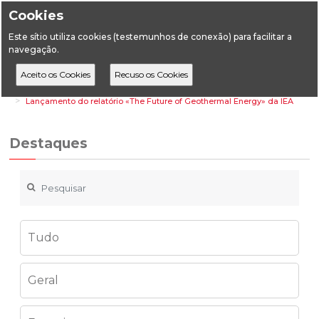
Cookies
Este sítio utiliza cookies (testemunhos de conexão) para facilitar a
navegação.
Home
Destaques
Geologia
Lançamento do relatório «The Future of Geothermal Energy» da IEA
Destaques
Tudo
Geral