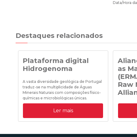
Data/Hora da
Destaques relacionados
Plataforma digital
Alian
Hidrogenoma
as Ma
(ERM
A vasta diversidade geológica de Portugal
Raw 
traduz-se na multiplicidade de Águas
Allia
Minerais Naturais com composições físico-
químicas e microbiológicas únicas.
A DGEG pa
Ler mais
evento de
para as Ma
10/12/2019 11:00:00
organizad
contou com
entidades 