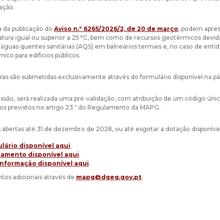
ação.
 da publicação do
Aviso n.º 6265/2026/2, de 20 de março
,
podem aprese
ura igual ou superior a 25 °C, bem como de recursos geotérmicos devidam
águas quentes sanitárias (AQS) em balneários termais e, no caso de entida
ico para edifícios públicos.
ras são submetidas exclusivamente através do formulário disponível na p
ssão, será realizada uma pré-validação, com atribuição de um código únic
s previstos no artigo 23.º do Regulamento da MAPG.
 abertas até 31 de dezembro de 2028, ou até esgotar a dotação disponível
lário disponível aqui
.
amento disponível aqui
.
informação disponível aqui
.
tos adicionais através de
mapg@dgeg.gov.pt
.