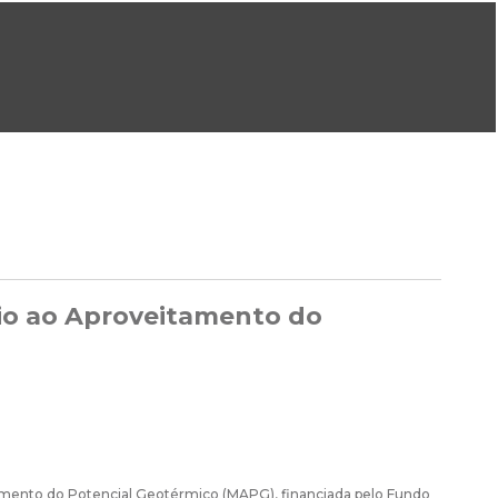
ral@dgeg.gov.pt
Imprensa:
imprensa@dgeg.gov.pt
ONLINE
ESTATÍSTICA
COMUNICAÇÃO
REPOSITÓRIO
FAQS
io ao Aproveitamento do
tamento do Potencial Geotérmico (MAPG), financiada pelo Fundo