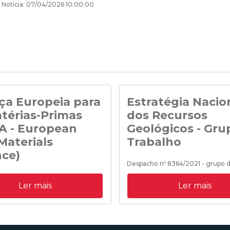
 Notícia: 07/04/2026 10:00:00
ça Europeia para
Estratégia Nacio
térias-Primas
dos Recursos
A - European
Geológicos - Gru
Materials
Trabalho
nce)
Despacho nº 8364/2021 - grupo d
para preparação da Estratégia Na
rticipou em 29/9/2020 no
Recursos Geológicos.
Ler mais
Ler mais
 lançamento da Aliança Europeia
térias Primas o qual foi
o pela Comissão Europeia e
 a participação de diversas
24/08/2021 12:00:00
europeias, stakeholders,