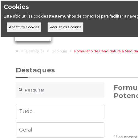
Cookies
Horário de Atendimento: 09:00 às 12:30 / 14:00 às 17:
Este sítio utiliza cookies (testemunhos de conexão) para facilitar a nav
A DGEG
D
Ignorar links de navegação
Home
Destaques
Geologia
Formulário de Candidatura à Medida
Destaques
Formul
Potenc
Tudo
Geral
Já se encont