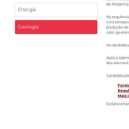
de Moderniz
Energia
Na sequência
com temperat
Geologia
produção de 
calor geotérm
As candidatu
Após a submi
dos elemento
Candidaturas
Formu
Regul
Mais 
Esclarecimen