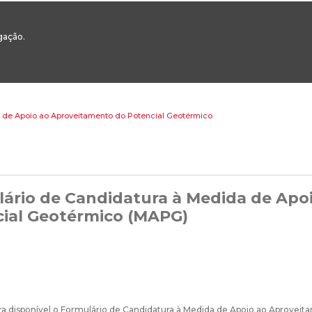
00
217 922 700 / 800 - chamada para a rede fixa nacional
Email Geral:
ge
egação.
ESTAQUES
ÁREAS SETORIAIS
ÁREAS TRANSVERSAIS
SERVIÇOS 
 de Apoio ao Aproveitamento do Potencial Geotérmico
ário de Candidatura à Medida de Apo
ial Geotérmico (MAPG)
ra disponível o Formulário de Candidatura à Medida de Apoio ao Aprovei