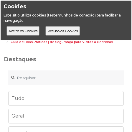
Cookies
Este sítio utiliza cookies (testemunhos de conexão) para facilitar a
navegação.
Home
Destaques
Geologia
Guia de Boas Práticas | de Segurança para Visitas a Pedreiras
Destaques
Tudo
Geral